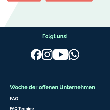
F
Folgt uns!
u
ß
Facebook
Instagram
Youtube
Whatsapp
b
e
r
e
Woche der offenen Unternehmen
i
FAQ
c
h
FAQ Termine