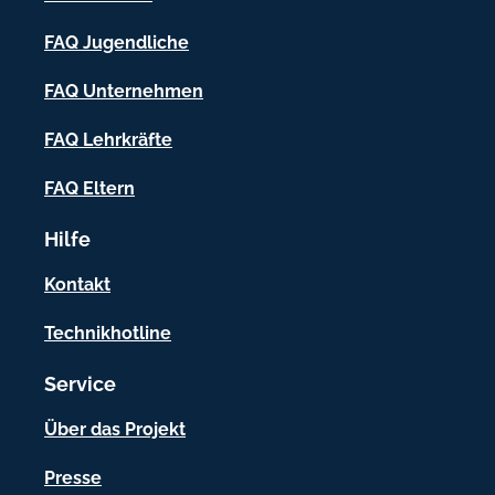
-
FAQ Jugendliche
I
FAQ Unternehmen
n
f
FAQ Lehrkräfte
o
FAQ Eltern
r
Hilfe
m
a
Kontakt
t
Technikhotline
i
Service
o
n
Über das Projekt
e
Presse