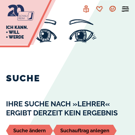
zur
zum
Navigation
Inhalt
Leichte
Merkzettel
Account
Sprache
J
ICH KANN.
+ WILL
+ WERDE
U
L
E
SUCHE
IHRE SUCHE NACH »LEHRER«
ERGIBT DERZEIT KEIN ERGEBNIS
Suche ändern
Suchauftrag anlegen