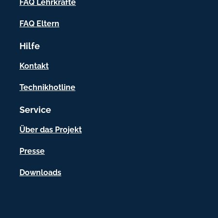
f
FAQ Lehrkräfte
o
FAQ Eltern
r
Hilfe
m
a
Kontakt
t
Technikhotline
i
Service
o
n
Über das Projekt
e
Presse
n
Downloads