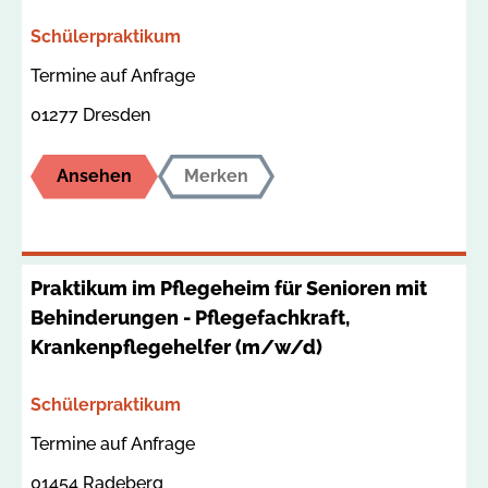
Bereich
Schülerpraktikum
Termin
Ort
Termine auf Anfrage
01277 Dresden
Ansehen
Merken
Praktikum im Pflegeheim für Senioren mit
Behinderungen - Pflegefachkraft,
Krankenpflegehelfer (m/w/d)
Bereich
Schülerpraktikum
Termin
Ort
Termine auf Anfrage
01454 Radeberg