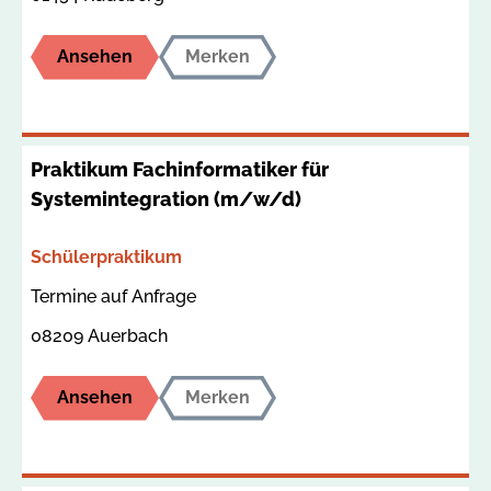
Ansehen
Merken
Praktikum Fachinformatiker für
Systemintegration (m/w/d)
Bereich
Schülerpraktikum
Termin
Ort
Termine auf Anfrage
08209 Auerbach
Ansehen
Merken