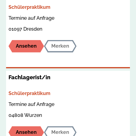
Bereich
Schülerpraktikum
Termin
Ort
Termine auf Anfrage
01097 Dresden
Ansehen
Merken
Fachlagerist/in
Bereich
Schülerpraktikum
Termin
Ort
Termine auf Anfrage
04808 Wurzen
Ansehen
Merken