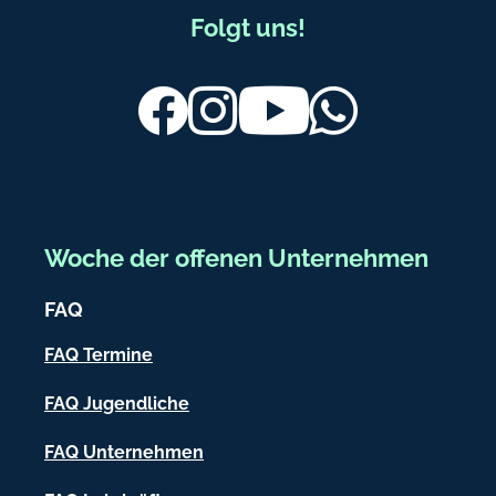
F
Folgt uns!
u
ß
Facebook
Instagram
Youtube
Whatsapp
b
e
r
e
Woche der offenen Unternehmen
i
FAQ
c
h
FAQ Termine
-
FAQ Jugendliche
I
FAQ Unternehmen
n