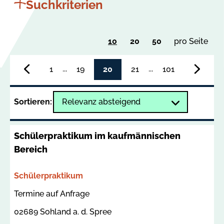
Suchkriterien
Ergebnisse
Ergebnisse
Ergebnisse
10
20
50
pro Seite
Su
pro
pro
pro
Seite
Seite
Seite
...
...
1
19
20
21
101
anzeigen
anzeigen
anzeigen
zur
zur
letzten
nächs
Sortieren:
Seite
Seite
blättern
blätte
Schülerpraktikum im kaufmännischen
Bereich
Bereich
Schülerpraktikum
Termin
Ort
Termine auf Anfrage
02689 Sohland a. d. Spree