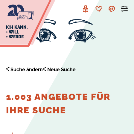
zur
zum
Navigation
Inhalt
Leichte
Merkzettel
Account
Sprache
J
ICH KANN.
+ WILL
+ WERDE
U
L
E
Suche ändern
Neue Suche
1.003 ANGEBOTE FÜR
IHRE SUCHE