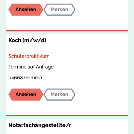
Ansehen
Merken
Koch (m/w/d)
Bereich
Schülerpraktikum
Termin
Ort
Termine auf Anfrage
04668 Grimma
Ansehen
Merken
Notarfachangestellte/r