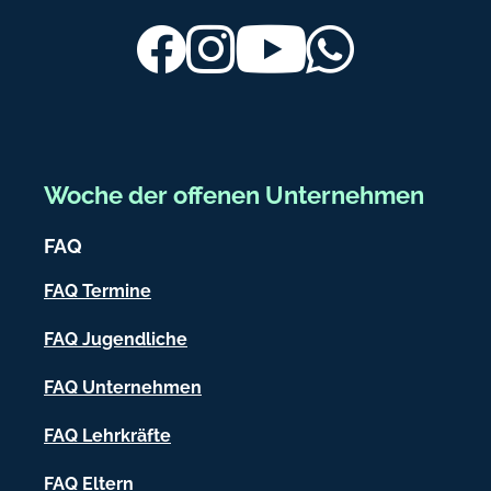
u
ß
Facebook
Instagram
Youtube
Whatsapp
b
e
r
e
Woche der offenen Unternehmen
i
FAQ
c
h
FAQ Termine
-
FAQ Jugendliche
I
FAQ Unternehmen
n
f
FAQ Lehrkräfte
o
FAQ Eltern