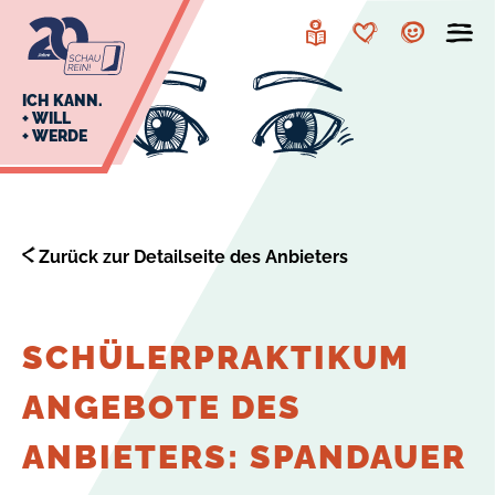
zur
zum
Navigation
Inhalt
Leichte
Merkzettel
Account
Sprache
J
ICH KANN.
+ WILL
+ WERDE
U
L
E
Zurück zur Detailseite des Anbieters
SCHÜLERPRAKTIKUM
ANGEBOTE DES
ANBIETERS: SPANDAUER