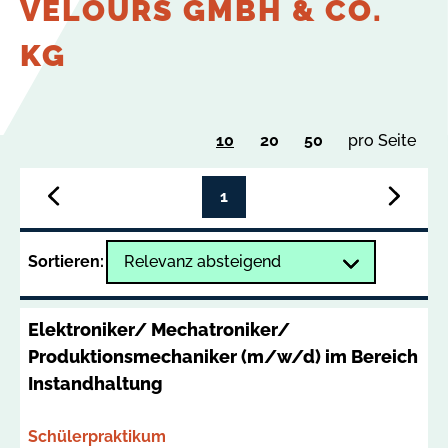
VELOURS GMBH & CO.
KG
Ergebnisse
Ergebnisse
Ergebnisse
10
20
50
pro Seite
Su
pro
pro
pro
Seite
Seite
Seite
1
anzeigen
anzeigen
anzeigen
zur
zur
letzten
nächs
Sortieren:
Seite
Seite
blättern
blätte
Elektroniker/ Mechatroniker/
Produktionsmechaniker (m/w/d) im Bereich
Instandhaltung
Bereich
Schülerpraktikum
Termin
Ort