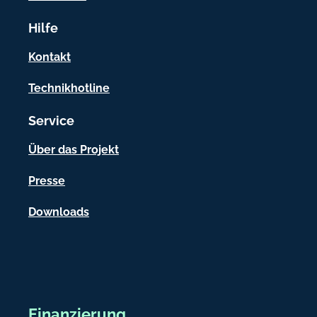
r
Hilfe
m
a
Kontakt
t
Technikhotline
i
Service
o
n
Über das Projekt
e
Presse
n
Downloads
Finanzierung