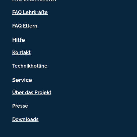
n
f
FAQ Lehrkräfte
o
FAQ Eltern
r
Hilfe
m
a
Kontakt
t
Technikhotline
i
Service
o
n
Über das Projekt
e
Presse
n
Downloads