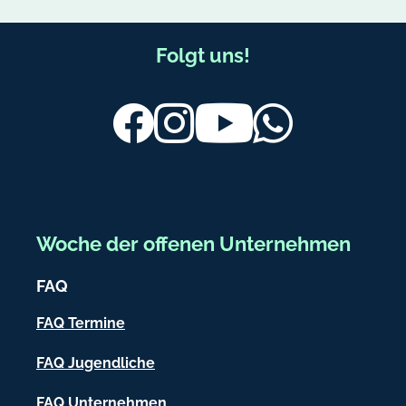
F
Folgt uns!
u
ß
Facebook
Instagram
Youtube
Whatsapp
b
e
r
e
Woche der offenen Unternehmen
i
FAQ
c
h
FAQ Termine
-
FAQ Jugendliche
I
FAQ Unternehmen