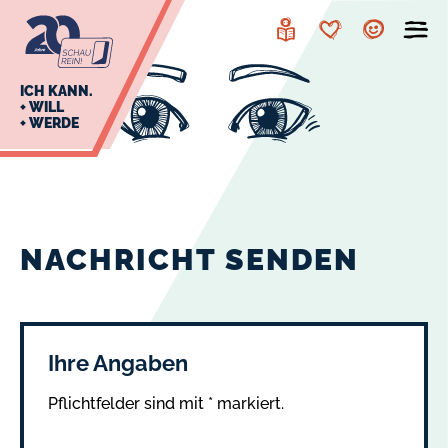
zur
zum
Navigation
Inhalt
Leichte
Merkzettel
Account
Sprache
J
ICH KANN.
+ WILL
+ WERDE
U
L
E
NACHRICHT SENDEN
Ihre Angaben
Pflichtfelder sind mit * markiert.