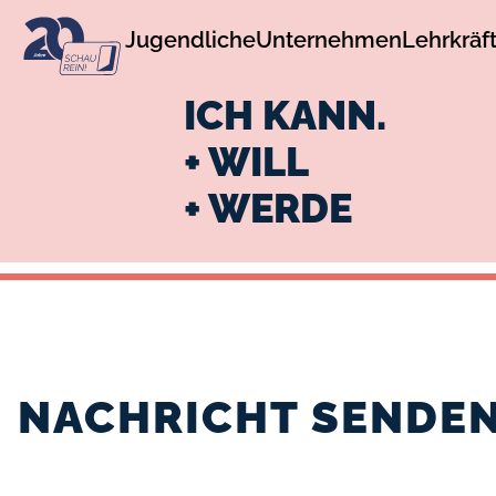
zur
zum
Jugendliche
Unternehmen
Lehrkräf
Navigation
Inhalt
ICH KANN.
+ WILL
+ WERDE
NACHRICHT SENDE