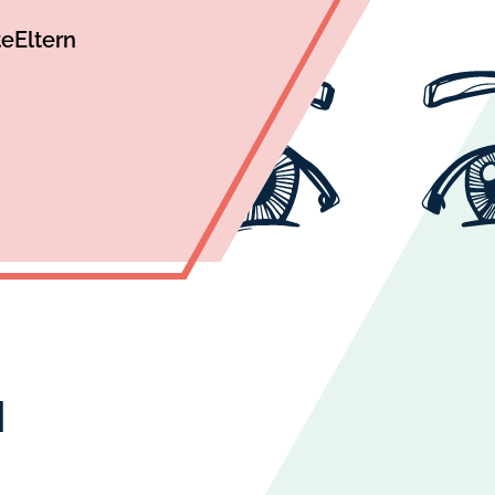
te
Eltern
N