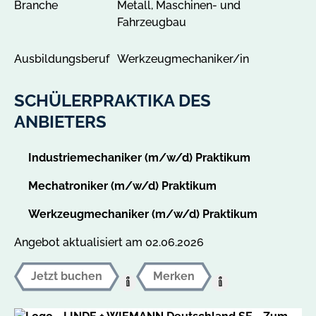
Branche
Metall, Maschinen- und
e
Fahrzeugbau
n
i
Ausbildungsberuf
Werkzeugmechaniker/in
n
d
SCHÜLERPRAKTIKA DES
e
r
ANBIETERS
l
e
Industriemechaniker (m/w/d) Praktikum
t
z
Mechatroniker (m/w/d) Praktikum
t
Werkzeugmechaniker (m/w/d) Praktikum
e
n
Angebot aktualisiert am 02.06.2026
S
a
Jetzt buchen
Merken
i
Hilfe:
Hilfe:
s
BuchenVeranstaltungen
Auf