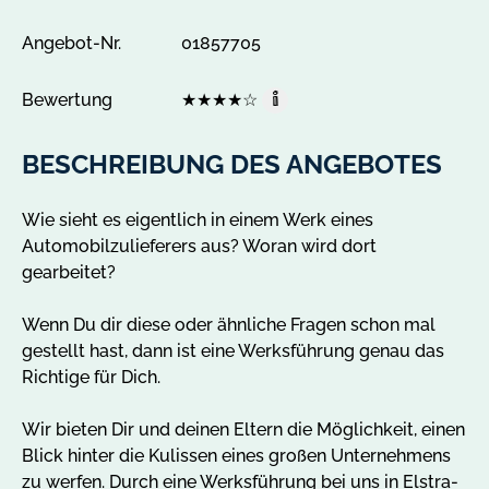
e
b
Angebot-Nr.
01857705
o
t
Bewertung
★
★
★
★
☆
B
e
e
i
BESCHREIBUNG DES ANGEBOTES
w
n
e
E
r
l
Wie sieht es eigentlich in einem Werk eines
t
s
Automobilzulieferers aus? Woran wird dort
u
t
gearbeitet?
n
r
g
a
Wenn Du dir diese oder ähnliche Fragen schon mal
B
-
gestellt hast, dann ist eine Werksführung genau das
e
R
Richtige für Dich.
w
a
e
u
Wir bieten Dir und deinen Eltern die Möglichkeit, einen
r
s
Blick hinter die Kulissen eines großen Unternehmens
t
c
zu werfen. Durch eine Werksführung bei uns in Elstra-