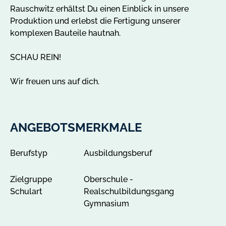
u
h
Rauschwitz erhältst Du einen Einblick in unsere
n
w
Produktion und erlebst die Fertigung unserer
g
i
komplexen Bauteile hautnah.
e
t
n
z
SCHAU REIN!
v
a
o
n
Wir freuen uns auf dich.
n
z
T
e
e
i
ANGEBOTSMERKMALE
i
g
l
e
n
n
Berufstyp
Ausbildungsberuf
e
h
Zielgruppe
Oberschule -
m
Schulart
Realschulbildungsgang
e
Gymnasium
n
d