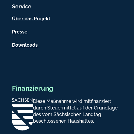
Service
o
n
Über das Projekt
e
Presse
n
Downloads
Finanzierung
Diese Maßnahme wird mitfinanziert
durch Steuermittel auf der Grundlage
des vom Sächsischen Landtag
beschlossenen Haushaltes.