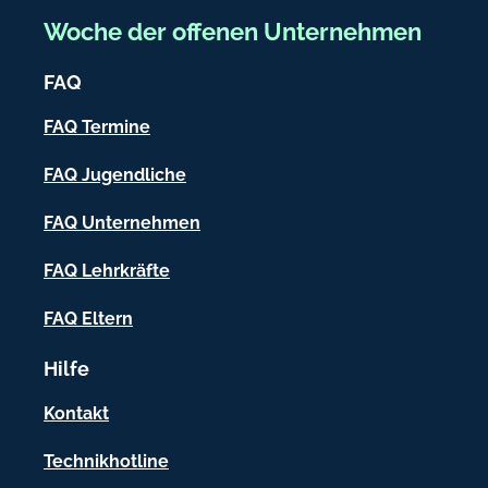
e
Woche der offenen Unternehmen
i
FAQ
c
h
FAQ Termine
-
FAQ Jugendliche
I
FAQ Unternehmen
n
f
FAQ Lehrkräfte
o
FAQ Eltern
r
Hilfe
m
a
Kontakt
t
Technikhotline
i