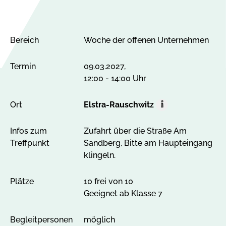
Bereich
Woche der offenen Unternehmen
Termin
09.03.2027,
12:00 - 14:00 Uhr
Ort
Elstra-Rauschwitz
O
r
Infos zum
Zufahrt über die Straße Am
t
Treffpunkt
Sandberg, Bitte am Haupteingang
A
klingeln.
l
l
e
Plätze
10 frei von 10
A
Geeignet ab Klasse 7
n
g
Begleit­personen
möglich