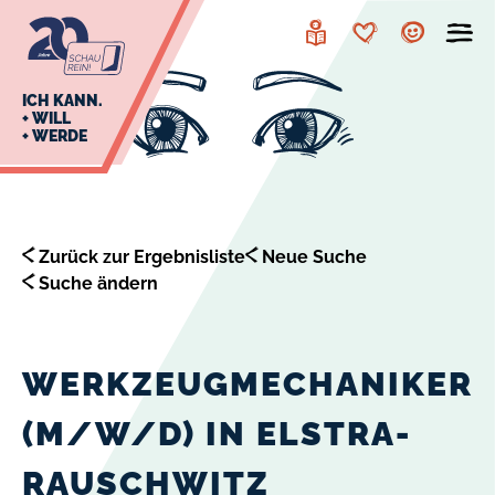
zur
zum
Navigation
Inhalt
Leichte
Merkzettel
Account
Sprache
J
ICH KANN.
+ WILL
+ WERDE
U
L
E
Zurück zur Ergebnisliste
Neue Suche
Suche ändern
WERKZEUGMECHANIKER
(M/W/D) IN ELSTRA-
RAUSCHWITZ