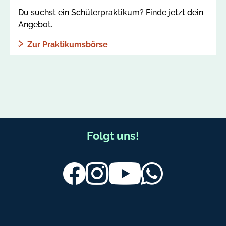
Du suchst ein Schülerpraktikum? Finde jetzt dein
Angebot.
Zur Praktikumsbörse
F
Folgt uns!
u
ß
Facebook
Instagram
Youtube
Whatsapp
b
e
r