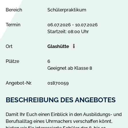
Bereich
Schülerpraktikum
Termin
06.07.2026 - 10.07.2026
Startzeit: 08:00 Uhr
Ort
Glashütte
O
r
Plätze
6
t
Geeignet ab Klasse 8
A
l
l
Angebot-Nr.
01870059
e
A
BESCHREIBUNG DES ANGEBOTES
n
g
Damit Ihr Euch einen Einblick in den Ausbildungs- und
e
Berufsalltag eines Uhrmachers verschaffen könnt,
b