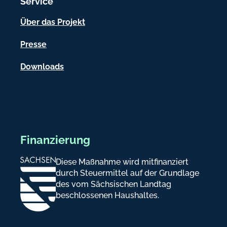
Service
o
n
Über das Projekt
e
Presse
n
Downloads
Finanzierung
Diese Maßnahme wird mitfinanziert
durch Steuermittel auf der Grundlage
des vom Sächsischen Landtag
beschlossenen Haushaltes.