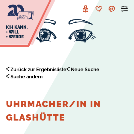
zur
zum
Navigation
Inhalt
Leichte
Merkzettel
Account
Sprache
J
ICH KANN.
+ WILL
+ WERDE
U
L
E
Zurück zur Ergebnisliste
Neue Suche
Suche ändern
UHRMACHER/IN IN
GLASHÜTTE