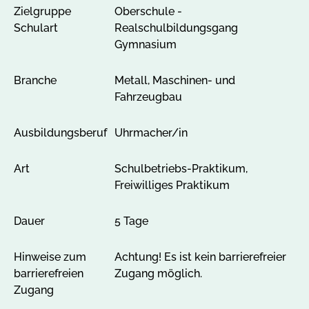
Zielgruppe
Oberschule -
g
Schulart
Realschulbildungsgang
e
Gymnasium
n
Branche
Metall, Maschinen- und
Fahrzeugbau
Ausbildungsberuf
Uhrmacher/in
Art
Schulbetriebs-Praktikum,
Freiwilliges Praktikum
Dauer
5 Tage
Hinweise zum
Achtung! Es ist kein barrierefreier
barrierefreien
Zugang möglich.
Zugang