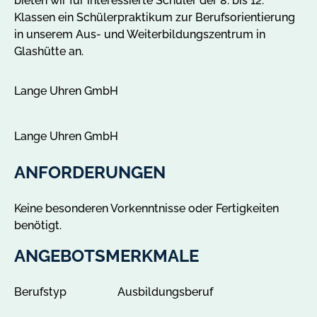
bieten wir für interessierte Schüler der 8. bis 12.
o
Klassen ein Schülerpraktikum zur Berufsorientierung
t
in unserem Aus- und Weiterbildungszentrum in
e
Glashütte an.
i
n
Lange Uhren GmbH
G
l
a
Lange Uhren GmbH
s
h
ANFORDERUNGEN
ü
t
Keine besonderen Vorkenntnisse oder Fertigkeiten
t
benötigt.
e
a
ANGEBOTSMERKMALE
n
z
Berufstyp
Ausbildungsberuf
e
i