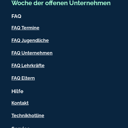
Woche der offenen Unternehmen
i
FAQ
c
h
FAQ Termine
-
FAQ Jugendliche
I
FAQ Unternehmen
n
f
FAQ Lehrkräfte
o
FAQ Eltern
r
Hilfe
m
a
Kontakt
t
Technikhotline
i