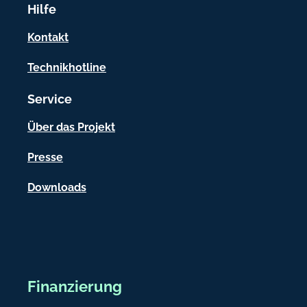
Hilfe
m
a
Kontakt
t
Technikhotline
i
Service
o
n
Über das Projekt
e
Presse
n
Downloads
Finanzierung