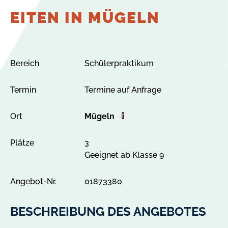
EITEN IN MÜGELN
Bereich
Schülerpraktikum
Termin
Termine auf Anfrage
Ort
Mügeln
O
r
Plätze
3
t
Geeignet ab Klasse 9
A
l
l
Angebot-Nr.
01873380
e
A
BESCHREIBUNG DES ANGEBOTES
n