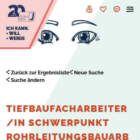
zur
zum
Navigation
Inhalt
Leichte
Merkzettel
Account
Sprache
J
ICH KANN.
+ WILL
+ WERDE
U
L
E
Zurück zur Ergebnisliste
Neue Suche
Suche ändern
TIEFBAUFACHARBEITER
/IN SCHWERPUNKT
ROHRLEITUNGSBAUARB