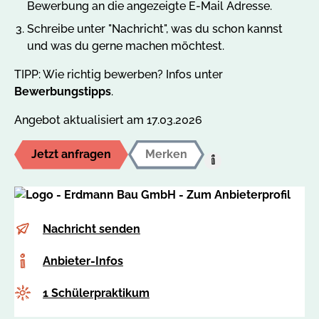
Bewerbung an die angezeigte E-Mail Adresse.
Schreibe unter "Nachricht", was du schon kannst
und was du gerne machen möchtest.
TIPP: Wie richtig bewerben? Infos unter
Bewerbungstipps
.
Angebot aktualisiert am 17.03.2026
Jetzt anfragen
Merken
Hilfe:
Auf
den
MerkzettelUm
E-
k
Nachricht senden
dieses
Mail
o
Angebot
Anbieter-
Anbieter-Infos
n
auf
Infos
t
Ihren
Anzahl
1 Schülerpraktikum
a
persönlichen
k