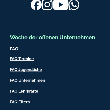
ß
Facebook
Instagram
Youtube
Whatsapp
.
b
d
e
e
r
e
Woche der offenen Unternehmen
i
FAQ
c
h
FAQ Termine
-
FAQ Jugendliche
I
FAQ Unternehmen
n
f
FAQ Lehrkräfte
o
FAQ Eltern
r