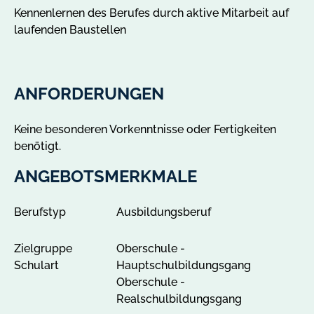
g
Kennenlernen des Berufes durch aktive Mitarbeit auf
e
laufenden Baustellen
b
o
t
e
ANFORDERUNGEN
i
n
Keine besonderen Vorkenntnisse oder Fertigkeiten
M
benötigt.
ü
g
ANGEBOTSMERKMALE
e
l
Berufstyp
Ausbildungsberuf
n
a
Zielgruppe
Oberschule -
n
Schulart
Hauptschulbildungsgang
z
Oberschule -
e
Realschulbildungsgang
i