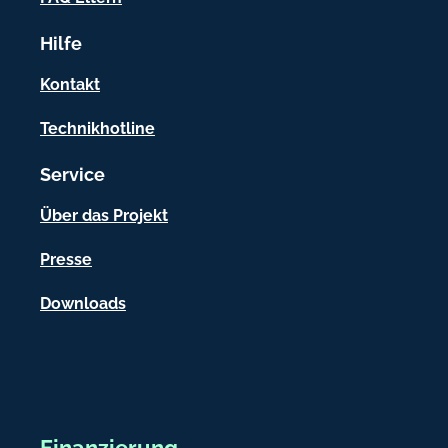
r
Hilfe
m
a
Kontakt
t
Technikhotline
i
Service
o
n
Über das Projekt
e
Presse
n
Downloads
Finanzierung