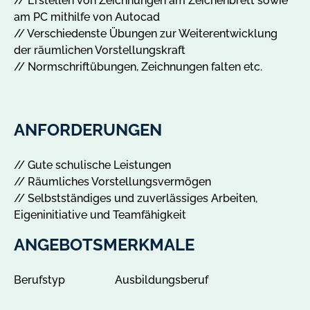
// Erstellen von Zeichnungen am Zeichenbrett sowie
t
am PC mithilfe von Autocad
e
// Verschiedenste Übungen zur Weiterentwicklung
i
der räumlichen Vorstellungskraft
n
// Normschriftübungen, Zeichnungen falten etc.
T
r
e
u
ANFORDERUNGEN
e
n
// Gute schulische Leistungen
a
// Räumliches Vorstellungsvermögen
n
// Selbstständiges und zuverlässiges Arbeiten,
z
Eigeninitiative und Teamfähigkeit
e
i
ANGEBOTSMERKMALE
g
e
Berufstyp
Ausbildungsberuf
n