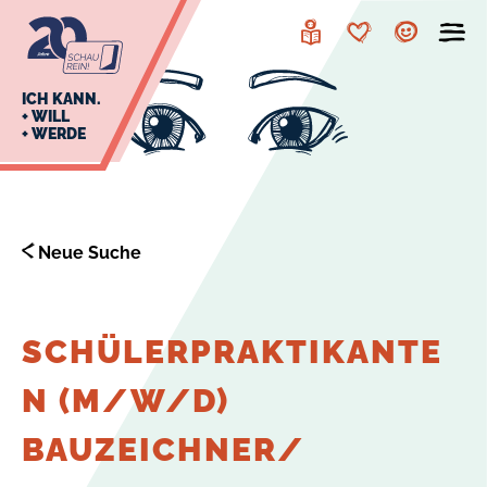
zur
zum
Navigation
Inhalt
Leichte
Merkzettel
Account
Sprache
J
ICH KANN.
+ WILL
+ WERDE
U
L
E
Neue Suche
SCHÜLERPRAKTIKANTE
N (M/W/D)
BAUZEICHNER/