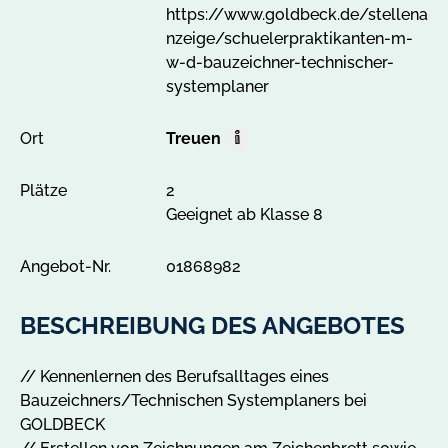
https://www.goldbeck.de/stellena
nzeige/schuelerpraktikanten-m-
w-d-bauzeichner-technischer-
systemplaner
Ort
Treuen
O
r
Plätze
2
t
Geeignet ab Klasse 8
A
l
l
Angebot-Nr.
01868982
e
A
BESCHREIBUNG DES ANGEBOTES
n
g
// Kennenlernen des Berufsalltages eines
e
Bauzeichners/Technischen Systemplaners bei
b
GOLDBECK
o