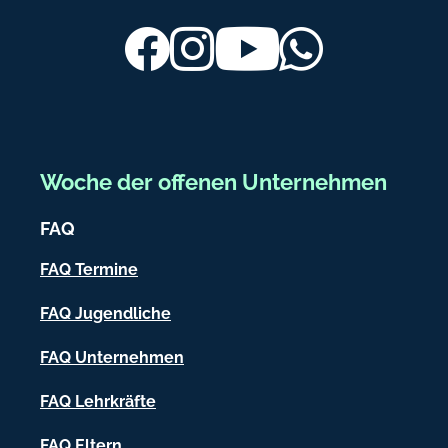
u
e
ß
Facebook
Instagram
Youtube
Whatsapp
c
b
k
.
e
d
r
e
e
Woche der offenen Unternehmen
i
FAQ
c
h
FAQ Termine
-
FAQ Jugendliche
I
FAQ Unternehmen
n
f
FAQ Lehrkräfte
o
FAQ Eltern