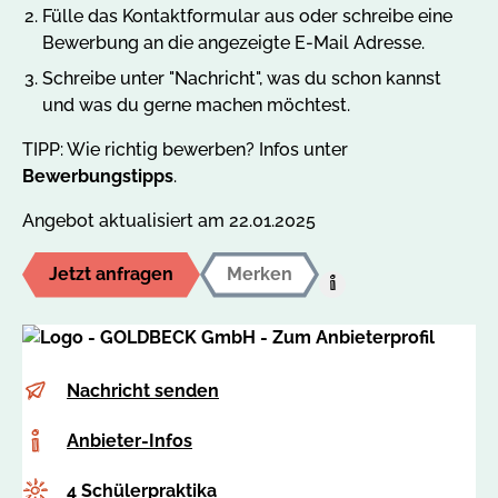
Fülle das Kontaktformular aus oder schreibe eine
Bewerbung an die angezeigte E-Mail Adresse.
Schreibe unter "Nachricht", was du schon kannst
und was du gerne machen möchtest.
TIPP: Wie richtig bewerben? Infos unter
Bewerbungstipps
.
Angebot aktualisiert am 22.01.2025
Jetzt anfragen
Merken
Hilfe:
Auf
den
MerkzettelUm
E-
m
Nachricht senden
dieses
Mail
i
Angebot
Anbieter-
Anbieter-Infos
c
auf
Infos
h
Ihren
Anzahl
4 Schülerpraktika
e