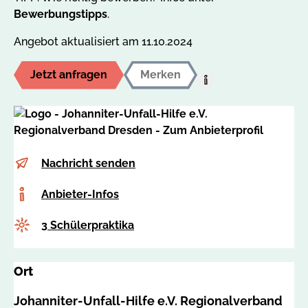
Bewerbungstipps
.
Angebot aktualisiert am 11.10.2024
Jetzt anfragen
Merken
Hilfe:
Auf
den
MerkzettelUm
dieses
E-
p
Nachricht senden
Angebot
Mail
e
auf
Anbieter-
Anbieter-Infos
r
Ihren
Infos
s
persönlichen
Anzahl
3 Schülerpraktika
o
Merkzettel
n
abzulegen,
a
müssen
Ort
l
Sie
.
Johanniter-Unfall-Hilfe e.V. Regionalverband
bei