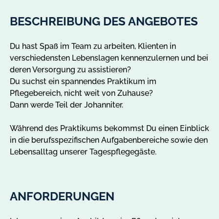
e
A
BESCHREIBUNG DES ANGEBOTES
n
g
Du hast Spaß im Team zu arbeiten, Klienten in
e
verschiedensten Lebenslagen kennenzulernen und bei
b
deren Versorgung zu assistieren?
o
Du suchst ein spannendes Praktikum im
t
Pflegebereich, nicht weit von Zuhause?
e
Dann werde Teil der Johanniter.
i
n
Während des Praktikums bekommst Du einen Einblick
H
in die berufsspezifischen Aufgabenbereiche sowie den
e
Lebensalltag unserer Tagespflegegäste.
i
d
e
n
ANFORDERUNGEN
a
u