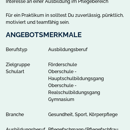
Interesse an einer Ausbildung im Pflegebereich
a
n
Für ein Praktikum in solltest Du zuverlässig, pünktlich,
z
motiviert und teamfähig sein.
e
i
ANGEBOTSMERKMALE
g
e
Berufstyp
Ausbildungsberuf
n
Zielgruppe
Förderschule
Schulart
Oberschule -
Hauptschulbildungsgang
Oberschule -
Realschulbildungsgang
Gymnasium
Branche
Gesundheit, Sport, Körperpflege
Ausbildungsberuf
Pflegefachmann/Pflegefachfrau