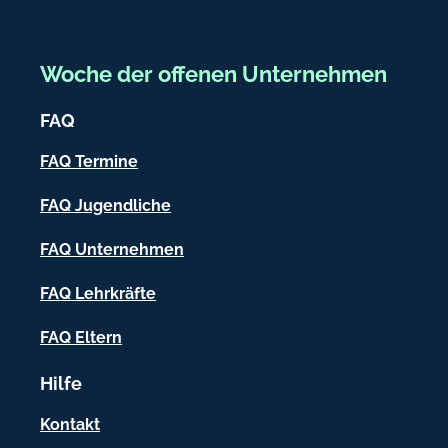
d
r
e
e
Woche der offenen Unternehmen
i
FAQ
c
h
FAQ Termine
-
FAQ Jugendliche
I
FAQ Unternehmen
n
f
FAQ Lehrkräfte
o
FAQ Eltern
r
Hilfe
m
a
Kontakt