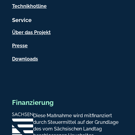
t
Technikhotline
i
Service
o
n
Über das Projekt
e
Presse
n
Downloads
Finanzierung
Diese Maßnahme wird mitfinanziert
durch Steuermittel auf der Grundlage
des vom Sächsischen Landtag