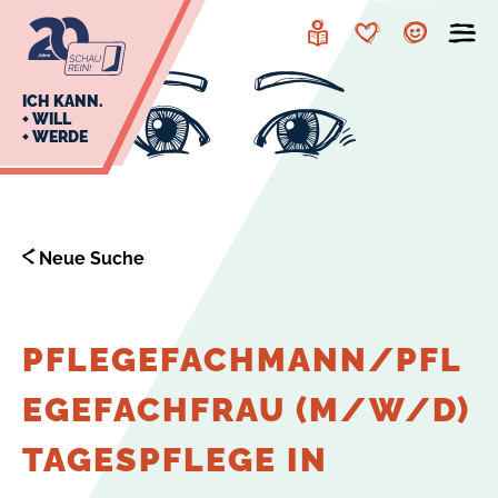
zur
zum
Navigation
Inhalt
Leichte
Merkzettel
Account
Sprache
J
ICH KANN.
+ WILL
+ WERDE
U
L
E
Neue Suche
PFLEGEFACHMANN/PFL
EGEFACHFRAU (M/W/D)
TAGESPFLEGE IN