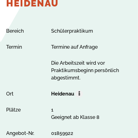
HEIDENAU
Bereich
Schülerpraktikum
Termin
Termine auf Anfrage
Die Arbeitszeit wird vor
Praktikumsbeginn persönlich
abgestimmt.
Ort
Heidenau
O
r
Plätze
1
t
Geeignet ab Klasse 8
A
l
l
Angebot-Nr.
01859922