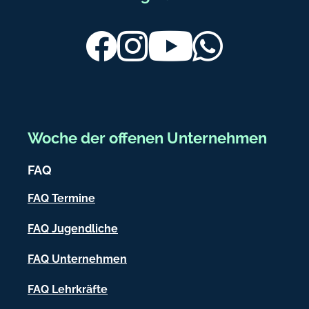
e
u
ß
Facebook
Instagram
Youtube
Whatsapp
b
e
r
e
Woche der offenen Unternehmen
i
FAQ
c
h
FAQ Termine
-
FAQ Jugendliche
I
FAQ Unternehmen
n
f
FAQ Lehrkräfte