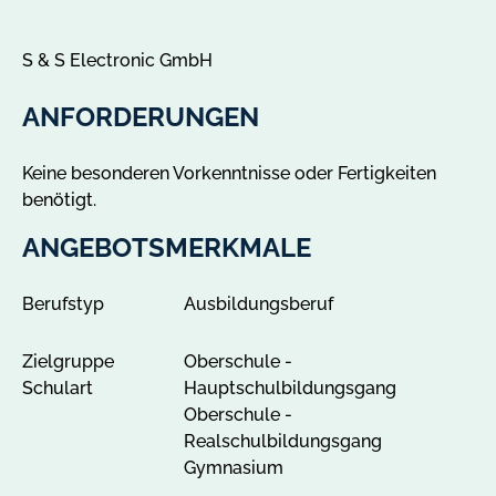
t
h
S & S Electronic GmbH
a
l
ANFORDERUNGEN
a
n
Keine besonderen Vorkenntnisse oder Fertigkeiten
z
benötigt.
e
i
ANGEBOTSMERKMALE
g
e
Berufstyp
Ausbildungsberuf
n
Zielgruppe
Oberschule -
Schulart
Hauptschulbildungsgang
Oberschule -
Realschulbildungsgang
Gymnasium