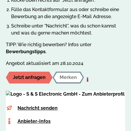
Klicke oben rechts auf "Jetzt anfragen".
Fülle das Kontaktformular aus oder schreibe eine
Bewerbung an die angezeigte E-Mail Adresse.
Schreibe unter "Nachricht", was du schon kannst
und was du gerne machen möchtest.
TIPP: Wie richtig bewerben? Infos unter
Bewerbungstipps
.
Angebot aktualisiert am 28.10.2024
Jetzt anfragen
Merken
Hilfe:
Auf
den
MerkzettelUm
E-
m
Nachricht senden
dieses
Mail
.
Angebot
Anbieter-
Anbieter-Infos
g
auf
Infos
l