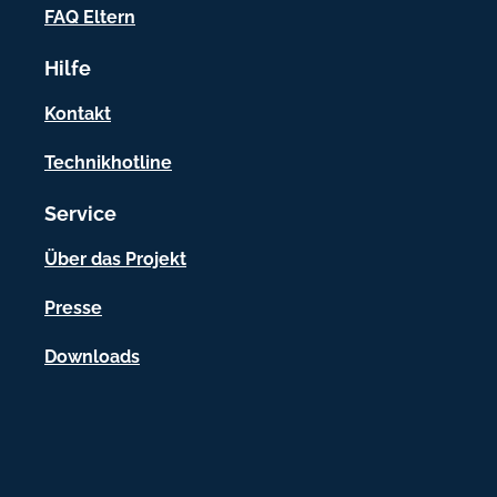
o
FAQ Eltern
r
Hilfe
m
a
Kontakt
t
Technikhotline
i
Service
o
n
Über das Projekt
e
Presse
n
Downloads