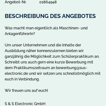
l
Angebot-Nr.
01864948
e
A
BESCHREIBUNG DES ANGEBOTES
n
g
Was macht man eigentlich als Maschinen- und
e
AnlagenführerIn?
b
o
Um unser Unternehmen und die Inhalte der
t
Ausbildung näher kennenzulernen bieten wir
e
ganzjährig die Möglichkeit zum Schülerpraktikum an.
i
Schreibt uns auch gern eine kurze Bewerbung mit
n
dem Praktikumszeitraum an bewerbung@sus-
K
electronic.de und wir setzen uns schnellstmöglich mit
l
euch in Verbindung.
i
n
Wir freuen uns auf euch!
g
e
S & S Electronic GmbH
n