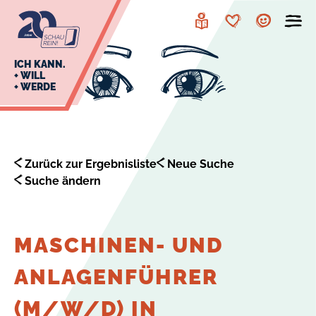
zur
zum
Navigation
Inhalt
Leichte
Merkzettel
Account
Sprache
J
ICH KANN.
+ WILL
+ WERDE
U
L
E
Zurück zur Ergebnisliste
Neue Suche
Suche ändern
MASCHINEN- UND
ANLAGENFÜHRER
(M/W/D) IN