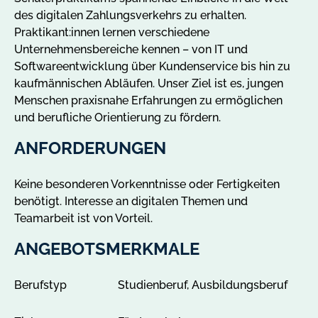
o
des digitalen Zahlungsverkehrs zu erhalten.
t
Praktikant:innen lernen verschiedene
e
Unternehmensbereiche kennen – von IT und
i
Softwareentwicklung über Kundenservice bis hin zu
n
kaufmännischen Abläufen. Unser Ziel ist es, jungen
P
Menschen praxisnahe Erfahrungen zu ermöglichen
u
und berufliche Orientierung zu fördern.
l
s
ANFORDERUNGEN
n
i
Keine besonderen Vorkenntnisse oder Fertigkeiten
t
benötigt. Interesse an digitalen Themen und
z
Teamarbeit ist von Vorteil.
a
n
ANGEBOTSMERKMALE
z
e
Berufstyp
Studienberuf, Ausbildungsberuf
i
g