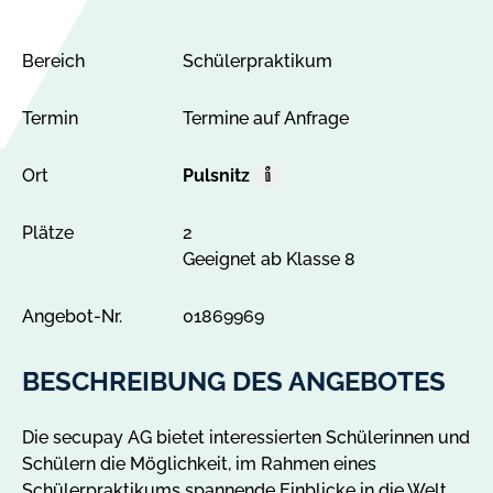
Bereich
Schülerpraktikum
Termin
Termine auf Anfrage
Ort
Pulsnitz
O
r
Plätze
2
t
Geeignet ab Klasse 8
A
l
l
Angebot-Nr.
01869969
e
A
BESCHREIBUNG DES ANGEBOTES
n
g
Die secupay AG bietet interessierten Schülerinnen und
e
Schülern die Möglichkeit, im Rahmen eines
b
Schülerpraktikums spannende Einblicke in die Welt