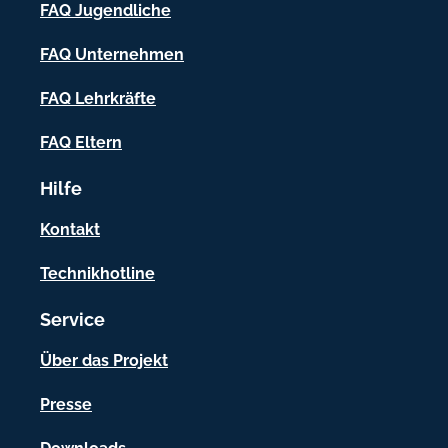
-
FAQ Jugendliche
I
FAQ Unternehmen
n
f
FAQ Lehrkräfte
o
FAQ Eltern
r
Hilfe
m
a
Kontakt
t
Technikhotline
i
Service
o
n
Über das Projekt
e
Presse
n