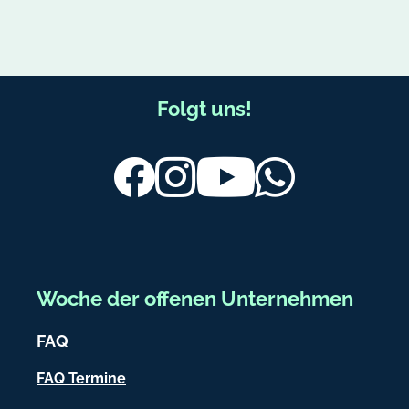
9
m
6
9
F
Folgt uns!
u
ß
Facebook
Instagram
Youtube
Whatsapp
b
e
r
e
Woche der offenen Unternehmen
i
FAQ
c
h
FAQ Termine