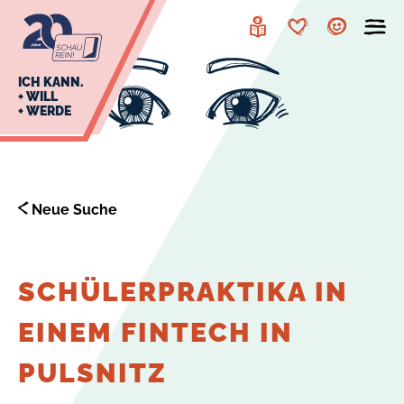
zur
zum
Navigation
Inhalt
Leichte
Merkzettel
Account
Sprache
J
ICH KANN.
+ WILL
+ WERDE
U
L
E
Neue Suche
SCHÜLERPRAKTIKA IN
EINEM FINTECH IN
PULSNITZ