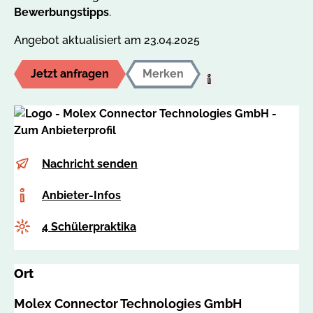
Bewerbungstipps
.
Angebot aktualisiert am 23.04.2025
Jetzt anfragen
Merken
Hilfe:
Auf
den
MerkzettelUm
dieses
E-
l
Nachricht senden
Angebot
Mail
u
auf
Anbieter-
Anbieter-Infos
i
Ihren
Infos
s
persönlichen
Anzahl
4 Schülerpraktika
a
Merkzettel
.
abzulegen,
k
müssen
Ort
r
Sie
u
Molex Connector Technologies GmbH
bei