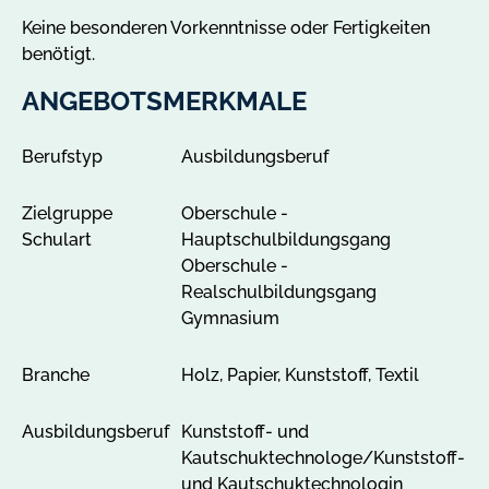
s
Keine besonderen Vorkenntnisse oder Fertigkeiten
e
benötigt.
w
i
ANGEBOTSMERKMALE
t
z
Berufstyp
Ausbildungsberuf
a
n
Zielgruppe
Oberschule -
z
Schulart
Hauptschulbildungsgang
e
Oberschule -
i
Realschulbildungsgang
g
Gymnasium
e
n
Branche
Holz, Papier, Kunststoff, Textil
Ausbildungsberuf
Kunststoff- und
Kautschuktechnologe/Kunststoff-
und Kautschuktechnologin