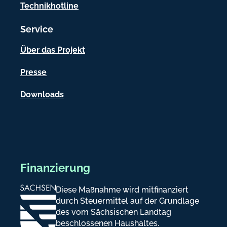
t
Technikhotline
i
Service
o
n
Über das Projekt
e
Presse
n
Downloads
Finanzierung
Diese Maßnahme wird mitfinanziert
durch Steuermittel auf der Grundlage
des vom Sächsischen Landtag
beschlossenen Haushaltes.