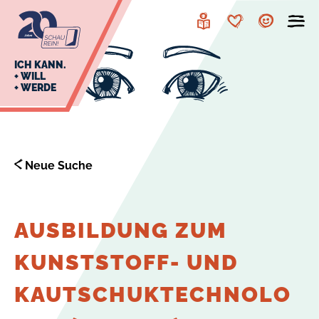
zur
zum
Navigation
Inhalt
Leichte
Merkzettel
Account
Sprache
J
ICH KANN.
+ WILL
+ WERDE
U
L
E
Neue Suche
AUSBILDUNG ZUM
KUNSTSTOFF- UND
KAUTSCHUKTECHNOLO