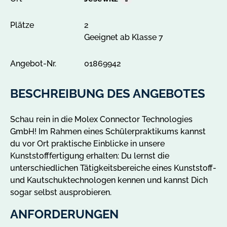
O
r
Plätze
2
t
Geeignet ab Klasse 7
A
l
l
Angebot-Nr.
01869942
e
A
BESCHREIBUNG DES ANGEBOTES
n
g
Schau rein in die Molex Connector Technologies
e
GmbH! Im Rahmen eines Schülerpraktikums kannst
b
du vor Ort praktische Einblicke in unsere
o
Kunststofffertigung erhalten: Du lernst die
t
unterschiedlichen Tätigkeitsbereiche eines Kunststoff-
e
und Kautschuktechnologen kennen und kannst Dich
i
sogar selbst ausprobieren.
n
J
ANFORDERUNGEN
e