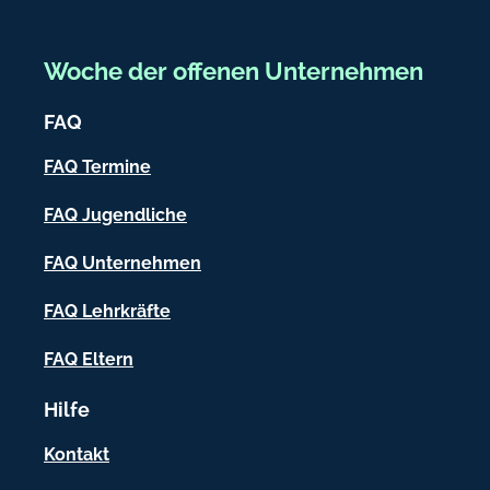
r
e
Woche der offenen Unternehmen
i
FAQ
c
h
FAQ Termine
-
FAQ Jugendliche
I
FAQ Unternehmen
n
f
FAQ Lehrkräfte
o
FAQ Eltern
r
Hilfe
m
a
Kontakt