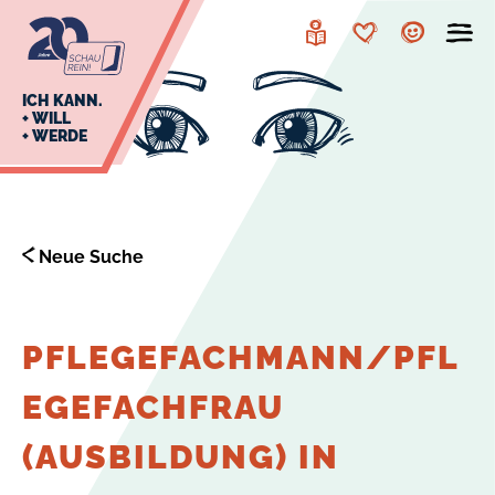
zur
zum
Navigation
Inhalt
Leichte
Merkzettel
Account
Sprache
J
ICH KANN.
+ WILL
+ WERDE
U
L
E
Neue Suche
PFLEGEFACHMANN/PFL
EGEFACHFRAU
(AUSBILDUNG) IN