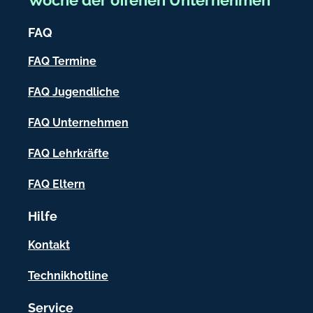
i
FAQ
c
h
FAQ Termine
-
FAQ Jugendliche
I
FAQ Unternehmen
n
f
FAQ Lehrkräfte
o
FAQ Eltern
r
Hilfe
m
a
Kontakt
t
Technikhotline
i
Service