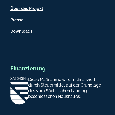
o
n
Über das Projekt
e
Presse
n
Downloads
Finanzierung
Diese Maßnahme wird mitfinanziert
durch Steuermittel auf der Grundlage
des vom Sächsischen Landtag
beschlossenen Haushaltes.