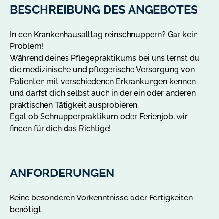
A
BESCHREIBUNG DES ANGEBOTES
n
g
In den Krankenhausalltag reinschnuppern? Gar kein
e
Problem!
b
Während deines Pflegepraktikums bei uns lernst du
o
die medizinische und pflegerische Versorgung von
t
Patienten mit verschiedenen Erkrankungen kennen
e
und darfst dich selbst auch in der ein oder anderen
i
praktischen Tätigkeit ausprobieren.
n
Egal ob Schnupperpraktikum oder Ferienjob, wir
R
finden für dich das Richtige!
a
d
e
b
ANFORDERUNGEN
u
r
Keine besonderen Vorkenntnisse oder Fertigkeiten
g
benötigt.
a