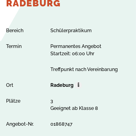
RADEBURG
Bereich
Schülerpraktikum
Termin
Permanentes Angebot
Startzeit: 06:00 Uhr
Treffpunkt nach Vereinbarung
Ort
Radeburg
O
r
Plätze
3
t
Geeignet ab Klasse 8
A
l
l
Angebot-Nr.
01868747
e