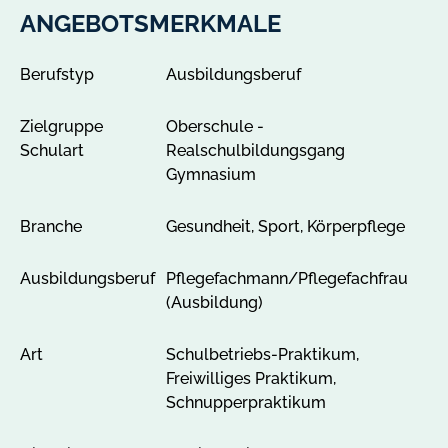
n
ANGEBOTSMERKMALE
z
e
Berufstyp
Ausbildungsberuf
i
g
Zielgruppe
Oberschule -
e
Schulart
Realschulbildungsgang
n
Gymnasium
Branche
Gesundheit, Sport, Körperpflege
Ausbildungsberuf
Pflegefachmann/Pflegefachfrau
(Ausbildung)
Art
Schulbetriebs-Praktikum,
Freiwilliges Praktikum,
Schnupperpraktikum