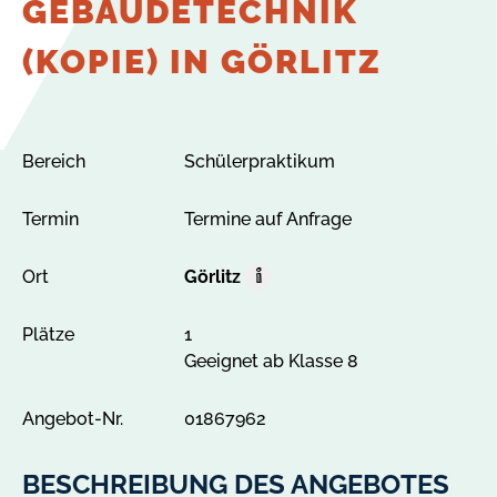
GEBÄUDETECHNIK
(KOPIE) IN GÖRLITZ
Bereich
Schülerpraktikum
Termin
Termine auf Anfrage
Ort
Görlitz
O
r
Plätze
1
t
Geeignet ab Klasse 8
A
l
l
Angebot-Nr.
01867962
e
A
BESCHREIBUNG DES ANGEBOTES