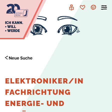
zur
zum
Navigation
Inhalt
Leichte
Merkzettel
Account
Sprache
J
ICH KANN.
+ WILL
+ WERDE
U
L
E
Neue Suche
ELEKTRONIKER/IN
FACHRICHTUNG
ENERGIE- UND