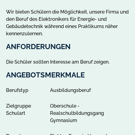
n
g
Wir bieten Schülern die Möglichkeit, unsere Firma und
e
den Beruf des Elektronikers für Energie- und
b
Gebäudetechnik während eines Praktikums näher
o
kennenzulernen.
t
e
ANFORDERUNGEN
i
n
Die Schüler sollten Interesse am Beruf zeigen.
G
ö
ANGEBOTSMERKMALE
r
l
Berufstyp
Ausbildungsberuf
i
t
Zielgruppe
Oberschule -
z
Schulart
Realschulbildungsgang
a
Gymnasium
n
z