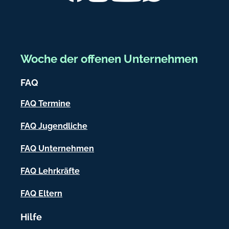
b
e
r
e
Woche der offenen Unternehmen
i
FAQ
c
h
FAQ Termine
-
FAQ Jugendliche
I
FAQ Unternehmen
n
f
FAQ Lehrkräfte
o
FAQ Eltern
r
Hilfe
m