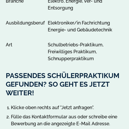
Branche
Elektro, Energie, Ver- und
e
Entsorgung
i
g
Ausbildungsberuf
Elektroniker/in Fachrichtung
e
Energie- und Gebäudetechnik
n
Art
Schulbetriebs-Praktikum,
Freiwilliges Praktikum,
Schnupperpraktikum
PASSENDES SCHÜLERPRAKTIKUM
GEFUNDEN? SO GEHT ES JETZT
WEITER!
Klicke oben rechts auf "Jetzt anfragen".
Fülle das Kontaktformular aus oder schreibe eine
Bewerbung an die angezeigte E-Mail Adresse.