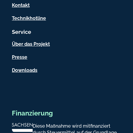
a
Kontakt
t
Technikhotline
i
Service
o
n
Über das Projekt
e
Presse
n
Downloads
Finanzierung
Diese Maßnahme wird mitfinanziert
durch Steuermittel auf der Grundlage