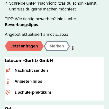
Schreibe unter "Nachricht", was du schon kannst
und was du gerne machen möchtest.
TIPP: Wie richtig bewerben? Infos unter
Bewerbungstipps
.
Angebot aktualisiert am 07.11.2024
Jetzt anfragen
Merken
Hilfe:
Auf
telecom-Görlitz GmbH
den
MerkzettelUm
E-
s
Nachricht senden
dieses
Mail
.
Angebot
Anbieter-
Anbieter-Infos
k
auf
Infos
r
Ihren
Anzahl
1 Schülerpraktikum
a
persönlichen
u
Merkzettel
s
Ort
abzulegen,