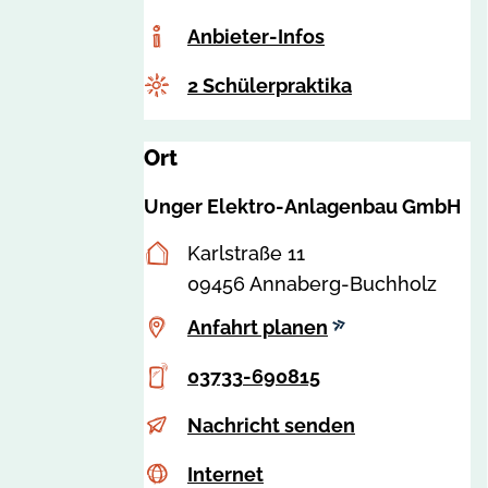
Mail
r
Anbieter-
Anbieter-Infos
i
Infos
t
Anzahl
2 Schülerpraktika
.
s
Ort
c
h
Unger Elektro-Anlagenbau GmbH
u
Besucheranschrift
Karlstraße 11
l
09456 Annaberg-Buchholz
z
e
Anfahrt
Anfahrt planen
@
planen
Telefon
03733-690815
u
n
E-
g
Nachricht senden
g
Mail
r
Internet
a
e
Internet
i