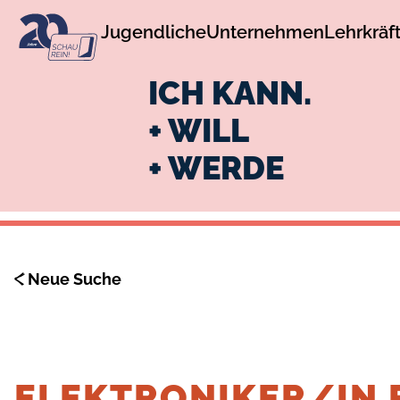
zur
zum
Jugendliche
Unternehmen
Lehrkräf
Navigation
Inhalt
ICH KANN.
+ WILL
+ WERDE
Neue Suche
ELEKTRONIKER/IN 