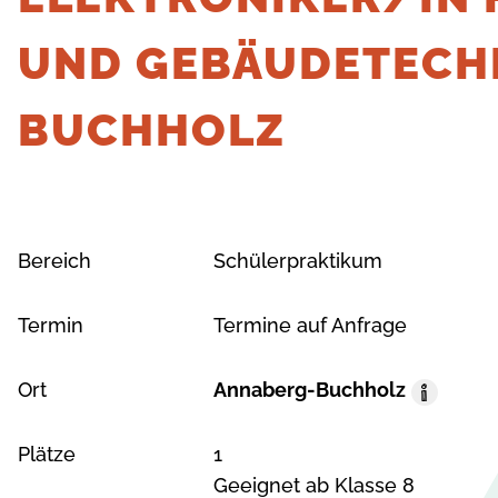
UND GEBÄUDETECHN
BUCHHOLZ
Bereich
Schülerpraktikum
Termin
Termine auf Anfrage
Ort
Annaberg-Buchholz
O
r
Plätze
1
t
Geeignet ab Klasse 8
A