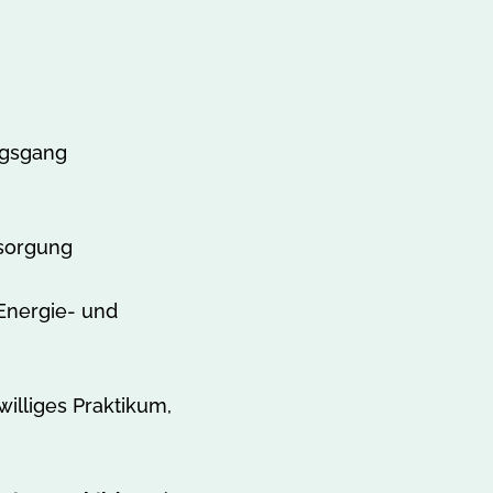
ngsgang
tsorgung
 Energie- und
williges Praktikum,