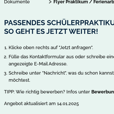
Dokumente
Flyer Praktikum / Ferienarbe
e
i
g
PASSENDES SCHÜLERPRAKTIK
e
SO GEHT ES JETZT WEITER!
n
Klicke oben rechts auf "Jetzt anfragen".
Fülle das Kontaktformular aus oder schreibe ei
angezeigte E-Mail Adresse.
Schreibe unter "Nachricht", was du schon kann
möchtest.
TIPP: Wie richtig bewerben? Infos unter
Bewerbun
Angebot aktualisiert am 14.01.2025