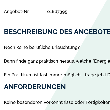
l
Angebot-Nr.
01867395
l
e
A
BESCHREIBUNG DES ANGEBOT
n
g
e
Noch keine berufliche Erleuchtung?
b
o
Dann finde ganz praktisch heraus, welche "Energie 
t
e
Ein Praktikum ist fast immer möglich - frage jetzt 
i
n
ANFORDERUNGEN
A
n
Keine besonderen Vorkenntnisse oder Fertigkeiten
n