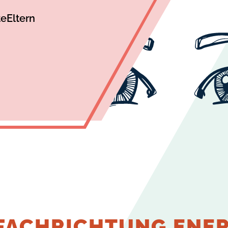
te
Eltern
FACHRICHTUNG ENER