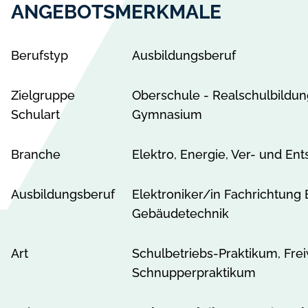
a
ANGEBOTSMERKMALE
b
e
Berufstyp
Ausbildungsberuf
r
g
Zielgruppe
Oberschule - Realschulbildu
-
Schulart
Gymnasium
B
u
c
Branche
Elektro, Energie, Ver- und En
h
h
Ausbildungsberuf
Elektroniker/in Fachrichtung
o
Gebäudetechnik
l
z
Art
Schulbetriebs-Praktikum, Frei
a
Schnupperpraktikum
n
z