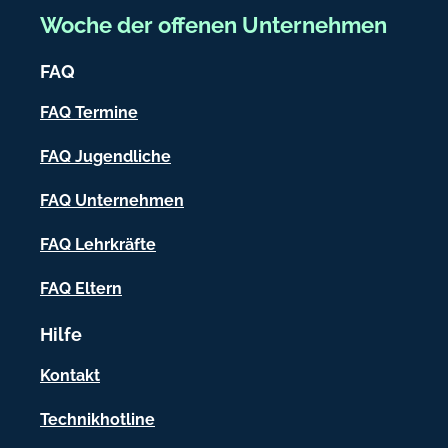
e
Woche der offenen Unternehmen
i
FAQ
c
h
FAQ Termine
-
FAQ Jugendliche
I
FAQ Unternehmen
n
f
FAQ Lehrkräfte
o
FAQ Eltern
r
Hilfe
m
a
Kontakt
t
Technikhotline
i