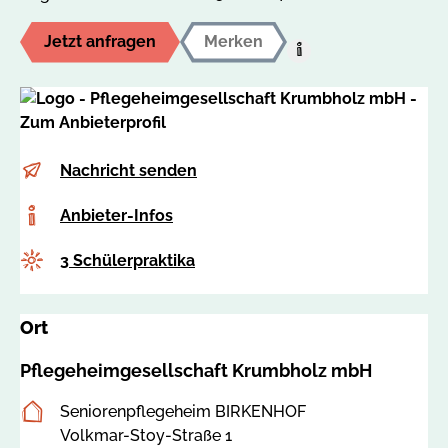
Jetzt anfragen
Merken
Hilfe:
Auf
den
MerkzettelUm
dieses
E-
b
Nachricht senden
Angebot
Mail
i
auf
Anbieter-
Anbieter-Infos
r
Ihren
Infos
k
persönlichen
Anzahl
3 Schülerpraktika
e
Merkzettel
n
abzulegen,
h
müssen
Ort
o
Sie
f
Pflegeheimgesellschaft Krumbholz mbH
bei
@
uns
s
Besucheranschrift
Seniorenpflegeheim BIRKENHOF
angemeldet
e
Volkmar-Stoy-Straße 1
sein.Nutzen