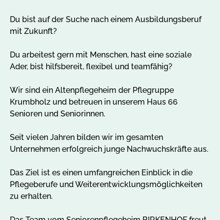
n
g
Du bist auf der Suche nach einem Ausbildungsberuf
e
mit Zukunft?
b
o
Du arbeitest gern mit Menschen, hast eine soziale
t
Ader, bist hilfsbereit, flexibel und teamfähig?
e
i
Wir sind ein Altenpflegeheim der Pflegruppe
n
Krumbholz und betreuen in unserem Haus 66
P
Senioren und Seniorinnen.
e
g
Seit vielen Jahren bilden wir im gesamten
a
Unternehmen erfolgreich junge Nachwuchskräfte aus.
u
a
Das Ziel ist es einen umfangreichen Einblick in die
n
Pflegeberufe und Weiterentwicklungsmöglichkeiten
z
zu erhalten.
e
i
Das Team vom Seniorenpflegeheim BIRKENHOF freut