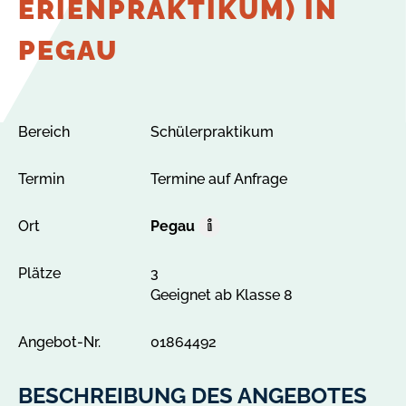
ERIENPRAKTIKUM) IN
PEGAU
Bereich
Schülerpraktikum
Termin
Termine auf Anfrage
Ort
Pegau
O
r
Plätze
3
t
Geeignet ab Klasse 8
A
l
l
Angebot-Nr.
01864492
e
A
BESCHREIBUNG DES ANGEBOTES