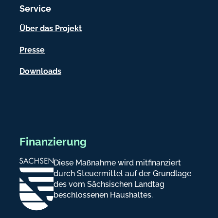
Service
o
n
Über das Projekt
e
Presse
n
Downloads
Finanzierung
Diese Maßnahme wird mitfinanziert
durch Steuermittel auf der Grundlage
des vom Sächsischen Landtag
beschlossenen Haushaltes.