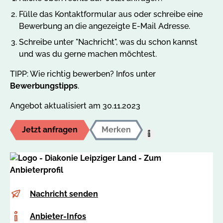
Fülle das Kontaktformular aus oder schreibe eine
Bewerbung an die angezeigte E-Mail Adresse.
Schreibe unter "Nachricht", was du schon kannst
und was du gerne machen möchtest.
TIPP: Wie richtig bewerben? Infos unter
Bewerbungstipps
.
Angebot aktualisiert am 30.11.2023
Jetzt anfragen
Merken
Hilfe:
Auf
den
MerkzettelUm
dieses
E-
c
Nachricht senden
Angebot
Mail
o
auf
Anbieter-
Anbieter-Infos
r
Ihren