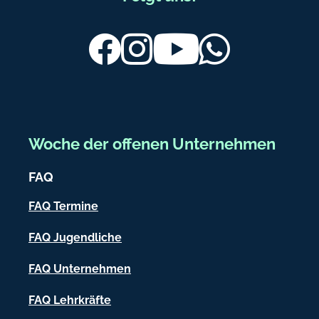
d
n
u
.
d
d
ß
Facebook
Instagram
Youtube
Whatsapp
.
e
d
b
e
e
r
e
Woche der offenen Unternehmen
i
FAQ
c
h
FAQ Termine
-
FAQ Jugendliche
I
FAQ Unternehmen
n
f
FAQ Lehrkräfte