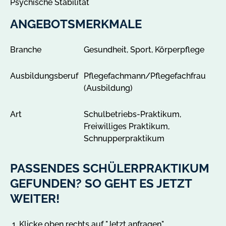
Psychische Stabilität
i
g
ANGEBOTSMERKMALE
e
n
Branche
Gesundheit, Sport, Körperpflege
Ausbildungsberuf
Pflegefachmann/Pflegefachfrau
(Ausbildung)
Art
Schulbetriebs-Praktikum,
Freiwilliges Praktikum,
Schnupperpraktikum
PASSENDES SCHÜLERPRAKTIKUM
GEFUNDEN? SO GEHT ES JETZT
WEITER!
Klicke oben rechts auf "Jetzt anfragen".