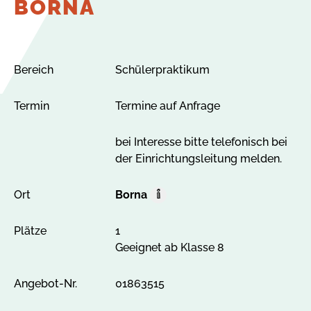
BORNA
Bereich
Schülerpraktikum
Termin
Termine auf Anfrage
bei Interesse bitte telefonisch bei
der Einrichtungsleitung melden.
Ort
Borna
O
r
Plätze
1
t
Geeignet ab Klasse 8
A
l
l
Angebot-Nr.
01863515
e