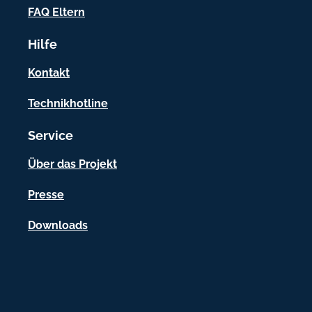
o
FAQ Eltern
r
Hilfe
m
a
Kontakt
t
Technikhotline
i
Service
o
n
Über das Projekt
e
Presse
n
Downloads