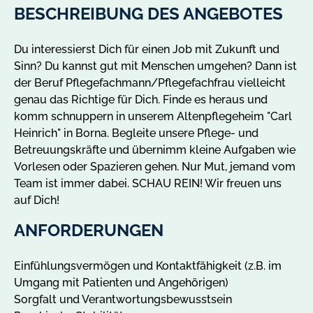
A
BESCHREIBUNG DES ANGEBOTES
n
g
Du interessierst Dich für einen Job mit Zukunft und
e
Sinn? Du kannst gut mit Menschen umgehen? Dann ist
b
der Beruf Pflegefachmann/Pflegefachfrau vielleicht
o
genau das Richtige für Dich. Finde es heraus und
t
komm schnuppern in unserem Altenpflegeheim "Carl
e
Heinrich" in Borna. Begleite unsere Pflege- und
i
Betreuungskräfte und übernimm kleine Aufgaben wie
n
Vorlesen oder Spazieren gehen. Nur Mut, jemand vom
B
Team ist immer dabei. SCHAU REIN! Wir freuen uns
o
auf Dich!
r
n
ANFORDERUNGEN
a
a
Einfühlungsvermögen und Kontaktfähigkeit (z.B. im
n
Umgang mit Patienten und Angehörigen)
z
Sorgfalt und Verantwortungsbewusstsein
e