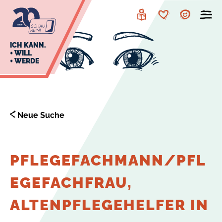
zur
zum
Navigation
Inhalt
Leichte
Merkzettel
Account
Sprache
J
ICH KANN.
+ WILL
+ WERDE
U
L
E
Neue Suche
PFLEGEFACHMANN/PFL
EGEFACHFRAU,
ALTENPFLEGEHELFER IN