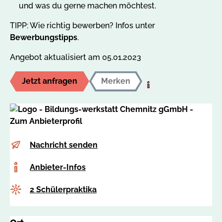
und was du gerne machen möchtest.
TIPP: Wie richtig bewerben? Infos unter
Bewerbungstipps
.
Angebot aktualisiert am 05.01.2023
Jetzt anfragen
Merken
Hilfe:
Auf
den
MerkzettelUm
dieses
E-
b
Nachricht senden
Angebot
Mail
e
auf
Anbieter-
Anbieter-Infos
r
Ihren
Infos
u
persönlichen
Anzahl
2 Schülerpraktika
f
Merkzettel
s
abzulegen,
o
müssen