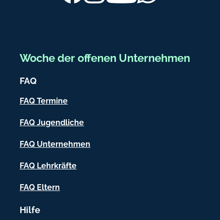
b
d
e
e
r
e
Woche der offenen Unternehmen
i
FAQ
c
h
FAQ Termine
-
FAQ Jugendliche
I
FAQ Unternehmen
n
f
FAQ Lehrkräfte
o
FAQ Eltern
r
Hilfe
m