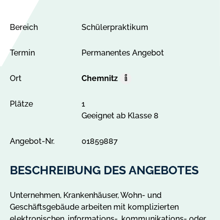
Bereich
Schülerpraktikum
Termin
Permanentes Angebot
Ort
Chemnitz
O
r
Plätze
1
t
Geeignet ab Klasse 8
A
l
l
Angebot-Nr.
01859887
e
A
BESCHREIBUNG DES ANGEBOTES
n
g
Unternehmen, Krankenhäuser, Wohn- und
e
Geschäftsgebäude arbeiten mit komplizierten
b
elektronischen, informations-, kommunikations- oder