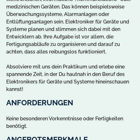
o
medizinischen Geräten. Das können beispielsweise
t
Überwachungssysteme, Alarmanlagen oder
e
Entlüftungsanlagen sein. Elektroniker für Geräte und
i
Systeme planen und stimmen sich dabei mit den
n
Entwicklern ab. Ihre Aufgabe ist vor allem, die
C
Fertigungsabläufe zu organisieren und darauf zu
h
achten, dass alles reibungslos funktioniert.
e
m
Absolviere mit uns dein Praktikum und erlebe eine
n
spannende Zeit, in der Du hautnah in den Beruf des
i
Elektronikers für Geräte und Systeme hineinschauen
t
kannst!
z
a
ANFORDERUNGEN
n
z
Keine besonderen Vorkenntnisse oder Fertigkeiten
e
benötigt.
i
g
ANGEBOTSMERKMALE