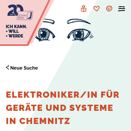
zur
zum
Navigation
Inhalt
Leichte
Merkzettel
Account
Sprache
J
ICH KANN.
+ WILL
+ WERDE
U
L
E
Neue Suche
ELEKTRONIKER/IN FÜR
GERÄTE UND SYSTEME
IN CHEMNITZ