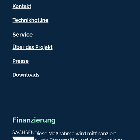
a
Kontakt
t
Technikhotline
i
Service
o
n
Über das Projekt
e
Presse
n
Downloads
Finanzierung
Diese Maßnahme wird mitfinanziert