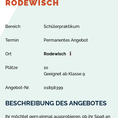
RODEWISCH
Bereich
Schülerpraktikum
Termin
Permanentes Angebot
Ort
Rodewisch
O
r
Plätze
10
t
Geeignet ab Klasse 9
A
l
l
Angebot-Nr.
01858399
e
A
BESCHREIBUNG DES ANGEBOTES
n
g
Ihr möchtet gern einmal ausprobieren, ob ihr Spaß an