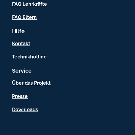
f
FAQ Lehrkräfte
o
FAQ Eltern
r
Hilfe
m
a
Kontakt
t
Technikhotline
i
Service
o
n
Über das Projekt
e
Presse
n
Downloads