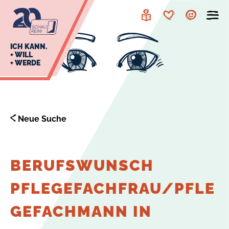
zur
zum
Navigation
Inhalt
Leichte
Merkzettel
Account
Sprache
J
ICH KANN.
+ WILL
+ WERDE
U
L
E
Neue Suche
BERUFSWUNSCH
PFLEGEFACHFRAU/PFLE
GEFACHMANN IN