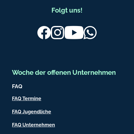
s
F
a
Folgt uns!
c
u
h
ß
Facebook
Instagram
Youtube
Whatsapp
s
e
b
n
e
.
r
d
e
e
Woche der offenen Unternehmen
i
FAQ
c
h
FAQ Termine
-
FAQ Jugendliche
I
FAQ Unternehmen
n