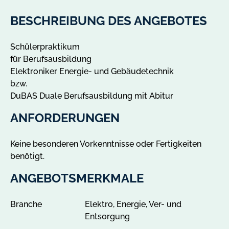
e
A
BESCHREIBUNG DES ANGEBOTES
n
g
Schülerpraktikum
e
für Berufsausbildung
b
Elektroniker Energie- und Gebäudetechnik
o
bzw.
t
DuBAS Duale Berufsausbildung mit Abitur
e
i
ANFORDERUNGEN
n
N
Keine besonderen Vorkenntnisse oder Fertigkeiten
ü
benötigt.
n
c
ANGEBOTSMERKMALE
h
r
Branche
Elektro, Energie, Ver- und
i
Entsorgung
t