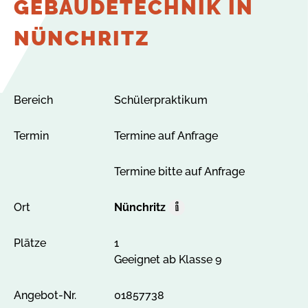
GEBÄUDETECHNIK IN
NÜNCHRITZ
Bereich
Schülerpraktikum
Termin
Termine auf Anfrage
Termine bitte auf Anfrage
Ort
Nünchritz
O
r
Plätze
1
t
Geeignet ab Klasse 9
A
l
l
Angebot-Nr.
01857738