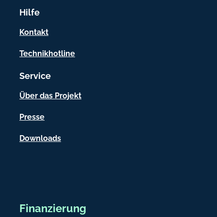
r
Hilfe
m
a
Kontakt
t
Technikhotline
i
Service
o
n
Über das Projekt
e
Presse
n
Downloads
Finanzierung