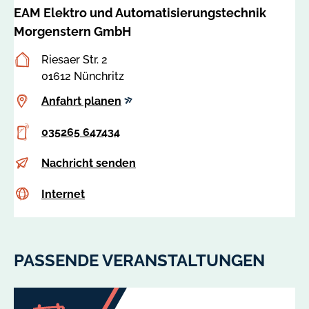
@
EAM Elektro und Automatisierungstechnik
bei
e
uns
Morgenstern GmbH
a
angemeldet
m
Besucheranschrift
Riesaer Str. 2
sein.Nutzen
-
01612 Nünchritz
Sie
n
dazu
Anfahrt
Anfahrt planen
u
unsere
planen
e
kostenlose
Telefon
035265 647434
n
»Registrierung
c
E-
z
Nachricht senden
h
Mail
e
r
Internet
a
Internet
n
i
:
t
t
7
r
z
5
a
.
PASSENDE VERANSTALTUNGEN
0
l
d
5
e
e
2
@