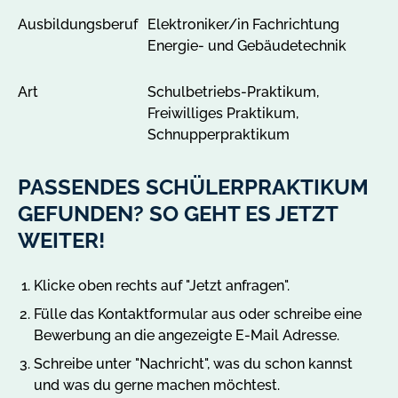
z
Ausbildungsberuf
Elektroniker/in Fachrichtung
a
Energie- und Gebäudetechnik
n
z
Art
Schulbetriebs-Praktikum,
e
Freiwilliges Praktikum,
i
Schnupperpraktikum
g
e
n
PASSENDES SCHÜLERPRAKTIKUM
GEFUNDEN? SO GEHT ES JETZT
WEITER!
Klicke oben rechts auf "Jetzt anfragen".
Fülle das Kontaktformular aus oder schreibe eine
Bewerbung an die angezeigte E-Mail Adresse.
Schreibe unter "Nachricht", was du schon kannst
und was du gerne machen möchtest.