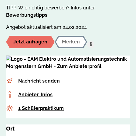
TIPP: Wie richtig bewerben? Infos unter
Bewerbungstipps
.
Angebot aktualisiert am 24.02.2024
Jetzt anfragen
Merken
Hilfe:
Auf
den
MerkzettelUm
dieses
E-
z
Nachricht senden
Angebot
Mail
e
auf
Anbieter-
Anbieter-Infos
n
Ihren
Infos
t
persönlichen
Anzahl
1 Schülerpraktikum
r
Merkzettel
a
abzulegen,
l
müssen
Ort
e
Sie