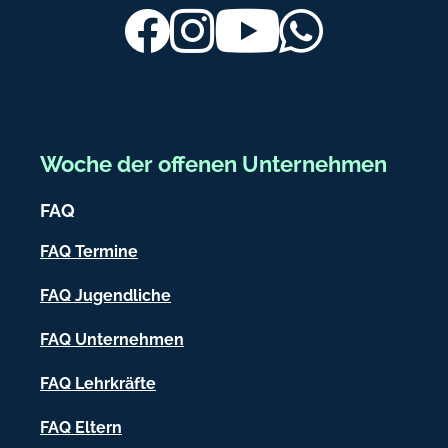
ß
Facebook
Instagram
Youtube
Whatsapp
b
e
r
e
Woche der offenen Unternehmen
i
FAQ
c
h
FAQ Termine
-
FAQ Jugendliche
I
FAQ Unternehmen
n
f
FAQ Lehrkräfte
o
FAQ Eltern