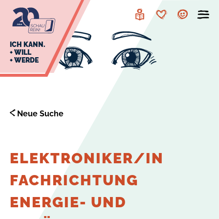
zur
zum
Navigation
Inhalt
Leichte
Merkzettel
Account
Sprache
J
ICH KANN.
+ WILL
+ WERDE
U
L
E
Neue Suche
ELEKTRONIKER/IN
FACHRICHTUNG
ENERGIE- UND