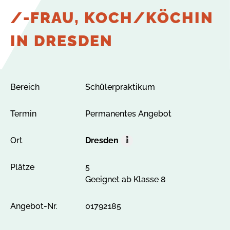
/-FRAU, KOCH/KÖCHIN
IN DRESDEN
Bereich
Schülerpraktikum
Termin
Permanentes Angebot
Ort
Dresden
O
r
Plätze
5
t
Geeignet ab Klasse 8
A
l
l
Angebot-Nr.
01792185
e