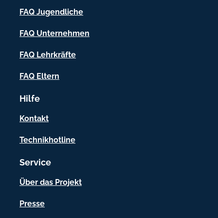
-
s
FAQ Jugendliche
I
.
FAQ Unternehmen
c
n
o
f
FAQ Lehrkräfte
m
o
FAQ Eltern
r
Hilfe
m
a
Kontakt
t
Technikhotline
i
Service
o
n
Über das Projekt
e
Presse
n