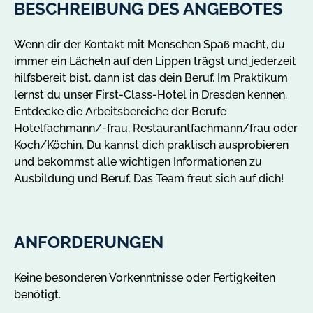
A
BESCHREIBUNG DES ANGEBOTES
n
g
Wenn dir der Kontakt mit Menschen Spaß macht, du
e
immer ein Lächeln auf den Lippen trägst und jederzeit
b
hilfsbereit bist, dann ist das dein Beruf. Im Praktikum
o
lernst du unser First-Class-Hotel in Dresden kennen.
t
Entdecke die Arbeitsbereiche der Berufe
e
Hotelfachmann/-frau, Restaurantfachmann/frau oder
i
Koch/Köchin. Du kannst dich praktisch ausprobieren
n
und bekommst alle wichtigen Informationen zu
D
Ausbildung und Beruf. Das Team freut sich auf dich!
r
e
s
d
ANFORDERUNGEN
e
n
Keine besonderen Vorkenntnisse oder Fertigkeiten
a
benötigt.
n