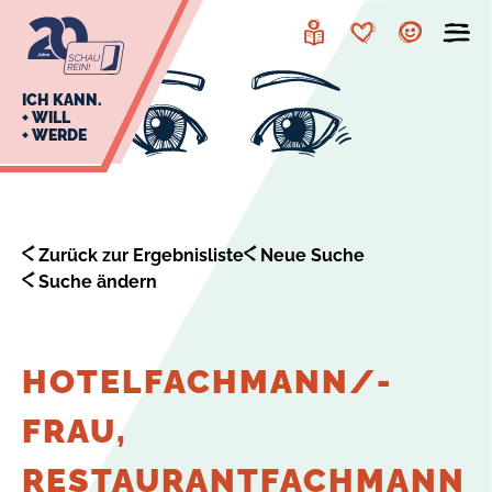
zur
zum
Navigation
Inhalt
Leichte
Merkzettel
Account
Sprache
J
ICH KANN.
+ WILL
+ WERDE
U
L
E
Zurück zur Ergebnisliste
Neue Suche
Suche ändern
HOTELFACHMANN/-
FRAU,
RESTAURANTFACHMANN