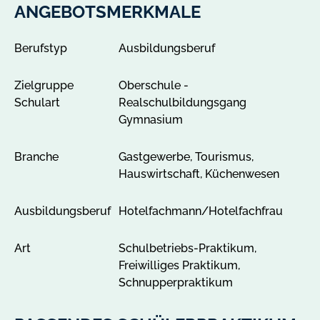
z
ANGEBOTSMERKMALE
e
i
Berufstyp
Ausbildungsberuf
g
e
Zielgruppe
Oberschule -
n
Schulart
Realschulbildungsgang
Gymnasium
Branche
Gastgewerbe, Tourismus,
Hauswirtschaft, Küchenwesen
Ausbildungsberuf
Hotelfachmann/Hotelfachfrau
Art
Schulbetriebs-Praktikum,
Freiwilliges Praktikum,
Schnupperpraktikum