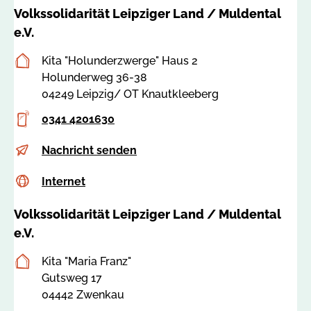
v
Volkssolidarität Leipziger Land / Muldental
s
e.V.
-
l
Postanschrift
Kita "Holunderzwerge" Haus 2
e
Holunderweg 36-38
i
04249 Leipzig/ OT Knautkleeberg
p
Telefon
0341 4201630
z
i
E-
H
Nachricht senden
g
Mail
o
e
Internet
c
Internet
l
r
s
u
l
Volkssolidarität Leipziger Land / Muldental
s
n
a
a
e.V.
d
n
:
e
d
Postanschrift
Kita "Maria Franz"
8
r
-
Gutsweg 17
2
z
m
04442 Zwenkau
2
w
t