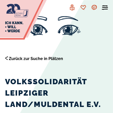
zur
zum
Navigation
Inhalt
Leichte
Merkzettel
Account
Sprache
J
ICH KANN.
+ WILL
+ WERDE
U
L
E
Zurück zur Suche in Plätzen
VOLKSSOLIDARITÄT
LEIPZIGER
LAND/MULDENTAL E.V.