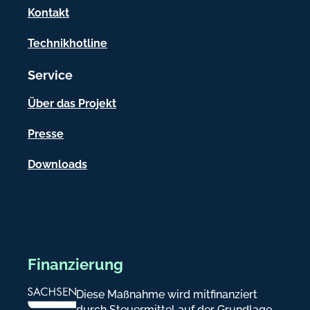
a
Kontakt
t
Technikhotline
i
Service
o
n
Über das Projekt
e
Presse
n
Downloads
Finanzierung
Diese Maßnahme wird mitfinanziert
durch Steuermittel auf der Grundlage