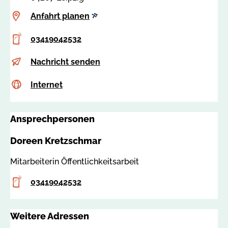
Anfahrt
Anfahrt planen
planen
Telefon
03419042532
E-
d
Nachricht senden
Mail
.
Internet
c
Internet
k
s
r
s
e
Ansprechpersonen
a
t
:
z
Doreen Kretzschmar
8
s
2
c
Mitarbeiterin Öffentlichkeitsarbeit
2
h
Telefon
2
03419042532
m
6
a
r
Weitere Adressen
@