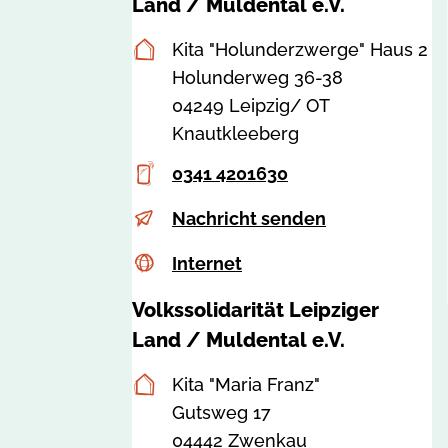
Land / Muldental e.V.
v
s
Postanschrift
Kita "Holunderzwerge" Haus 2
-
Holunderweg 36-38
l
04249 Leipzig/ OT
e
Knautkleeberg
i
p
Telefon
0341 4201630
z
E-
H
Nachricht senden
i
Mail
o
g
Internet
c
Internet
l
e
s
u
Volkssolidarität Leipziger
r
s
n
Land / Muldental e.V.
l
a
d
a
:
Postanschrift
Kita "Maria Franz"
e
n
8
Gutsweg 17
r
d
2
04442 Zwenkau
z