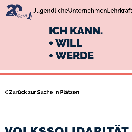
zur
zum
Jugendliche
Unternehmen
Lehrkräf
Navigation
Inhalt
ICH KANN.
+ WILL
+ WERDE
Zurück zur Suche in Plätzen
VOLKSSOLIDARITÄT 