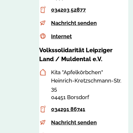
-
2
w
Telefon
m
034203 52877
2
e
t
8
E-
M
r
Nachricht senden
l
Mail
a
g
.
Internet
c
Internet
r
e
d
s
i
-
Volkssolidarität Leipziger
e
s
a
h
Land / Muldental e.V.
a
F
a
:
Postanschrift
Kita "Apfelkörbchen"
r
u
8
Heinrich-Kretzschmann-Str.
a
s
2
35
n
2
2
04451 Borsdorf
z
@
8
-
v
Telefon
034291 86741
3
Z
s
E-
a
w
Nachricht senden
-
Mail
p
e
l