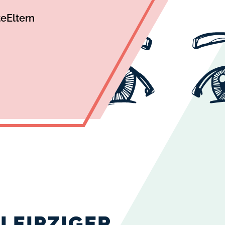
te
Eltern
LEIPZIGER