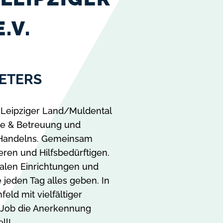
.V.
ETERS
ät Leipziger Land/Muldental
ege & Betreuung und
s Handelns. Gemeinsam
eren und Hilfsbedürftigen.
ialen Einrichtungen und
jeden Tag alles geben. In
eld mit vielfältiger
n Job die Anerkennung
ll!