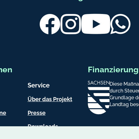
Facebook
Instagram
Youtube
Wh
men
Finanzierung
Diese Maßna
Service
durch Steuer
Grundlage d
Über das Projekt
Landtag bes
ine
Presse
Downloads