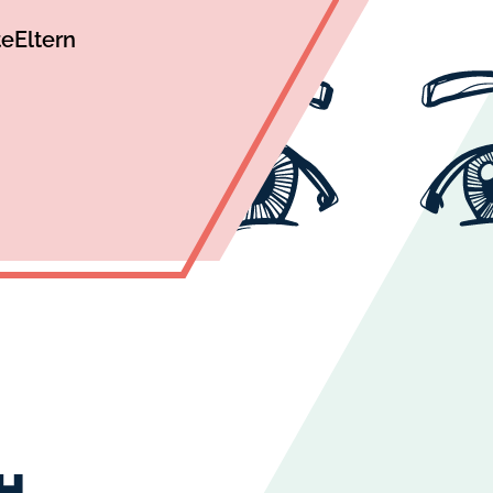
te
Eltern
H