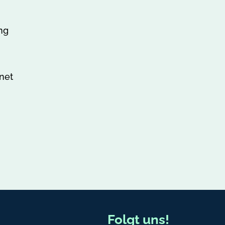
ng
net
Folgt uns!