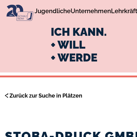
zur
zum
Jugendliche
Unternehmen
Lehrkräf
Navigation
Inhalt
ICH KANN.
+ WILL
+ WERDE
Zurück zur Suche in Plätzen
STOBA-DRUCK GMB