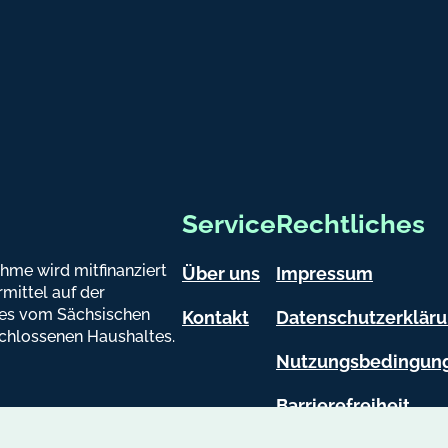
d
e
atsapp
Service
Rechtliches
hme wird mitfinanziert
Über uns
Impressum
mittel auf der
es vom Sächsischen
Kontakt
Datenschutzerklär
chlossenen Haushaltes.
Nutzungsbedingun
Barrierefreiheit