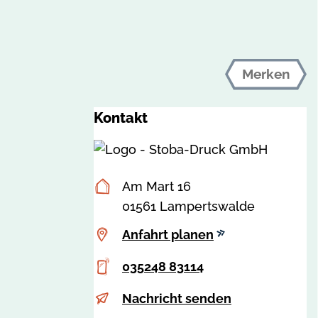
Merken
Kontakt
Postanschrift
Am Mart 16
01561 Lampertswalde
Anfahrt
Anfahrt planen
planen
Telefon
035248 83114
E-
s
Nachricht senden
Mail
t