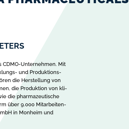
ETERS
­des CDMO-Unternehmen. Mit
lungs- und Pro­duk­ti­ons­
­hö­ren die Herstellung von
men, die Pro­duk­ti­on von kli­
 so­wie die pharmazeutische
arm über 9.000 Mit­ar­beit­en­
s GmbH in Monheim und