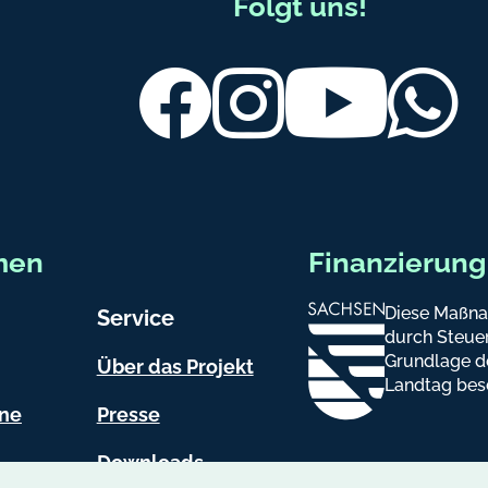
Folgt uns!
Facebook
Instagram
Youtube
Wh
men
Finanzierung
Diese Maßna
Service
durch Steuer
Grundlage d
Über das Projekt
Landtag bes
ine
Presse
Downloads