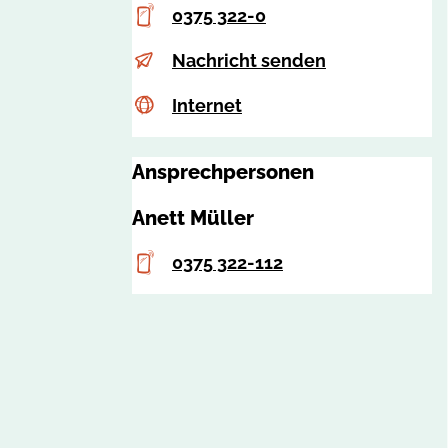
Telefon
0375 322-0
E-
a
Nachricht senden
Mail
p
Internet
c
Internet
p
s
l
s
Ansprechpersonen
i
a
c
Anett Müller
:
a
7
t
Telefon
0375 322-112
4
i
4
o
9
n
3
.
z
w