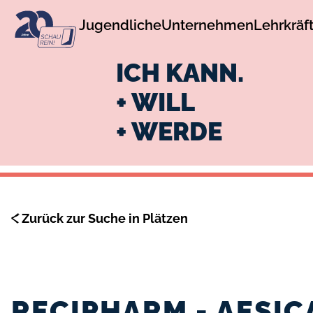
zur
zum
Jugendliche
Unternehmen
Lehrkräf
Navigation
Inhalt
ICH KANN.
+ WILL
+ WERDE
Zurück zur Suche in Plätzen
RECIPHARM - AESI