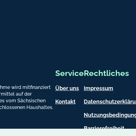
c
o
m
atsapp
Service
Rechtliches
hme wird mitfinanziert
Über uns
Impressum
mittel auf der
es vom Sächsischen
Kontakt
Datenschutzerklär
chlossenen Haushaltes.
Nutzungsbedingun
Barrierefreiheit