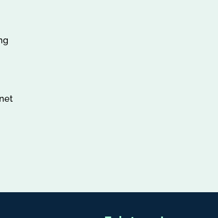
ng
net