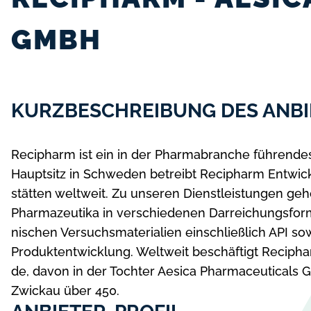
GMBH
KURZBESCHREIBUNG DES ANBI
Recipharm ist ein in der Phar­ma­bran­che füh­ren
Hauptsitz in Schwe­den be­treibt Recipharm Ent­wick­
stät­ten welt­weit. Zu un­se­ren Dienst­leis­tun­gen ge
Phar­ma­zeu­ti­ka in ver­schie­de­nen Dar­rei­chungs­for­
ni­schen Ver­suchs­ma­te­ri­a­li­en ein­schließ­lich API
Pro­dukt­ent­wick­lung. Welt­weit be­schäf­tigt Reciph
de, da­von in der Toch­ter Aesica Pharmaceutical
Zwickau über 450.