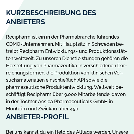
KURZBESCHREIBUNG DES
ANBIETERS
Recipharm ist ein in der Phar­ma­bran­che füh­ren­des
CDMO-Unternehmen. Mit Hauptsitz in Schwe­den be­
treibt Recipharm Ent­wick­lungs- und Pro­duk­ti­ons­stät­
ten welt­weit. Zu un­se­ren Dienst­leis­tun­gen ge­hö­ren die
Herstellung von Phar­ma­zeu­ti­ka in ver­schie­de­nen Dar­
rei­chungs­for­men, die Pro­duk­ti­on von kli­ni­schen Ver­
suchs­ma­te­ri­a­li­en ein­schließ­lich API so­wie die
pharmazeutische Pro­dukt­ent­wick­lung. Welt­weit be­
schäf­tigt Recipharm über 9.000 Mit­ar­beit­en­de, da­von
in der Toch­ter Aesica Pharmaceuticals GmbH in
Monheim und Zwickau über 450.
ANBIETER-PROFIL
Bei uns kannst du ein Held des Alltags werden. Unsere