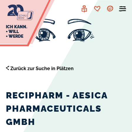
zur
zum
Navigation
Inhalt
Leichte
Merkzettel
Account
Sprache
J
ICH KANN.
+ WILL
+ WERDE
U
L
E
Zurück zur Suche in Plätzen
RECIPHARM - AESICA
PHARMACEUTICALS
GMBH