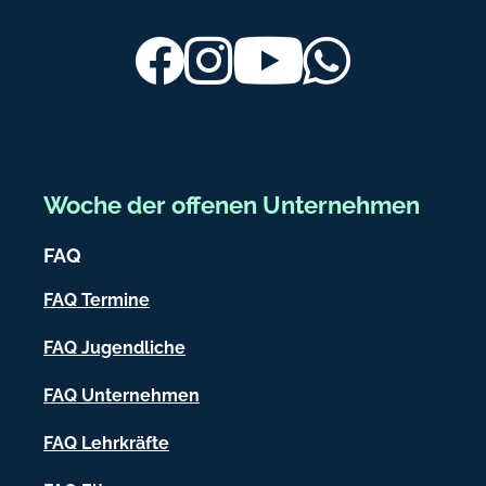
u
u
ß
Facebook
Instagram
Youtube
Whatsapp
@
r
b
e
e
c
r
i
p
e
Woche der offenen Unternehmen
h
i
a
FAQ
r
c
m
h
FAQ Termine
.
-
c
FAQ Jugendliche
o
I
m
FAQ Unternehmen
n
f
FAQ Lehrkräfte
o