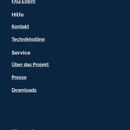
FAQ Eltern
r
Hilfe
m
a
Kontakt
t
Technikhotline
i
Service
o
n
Über das Projekt
e
Presse
n
Downloads