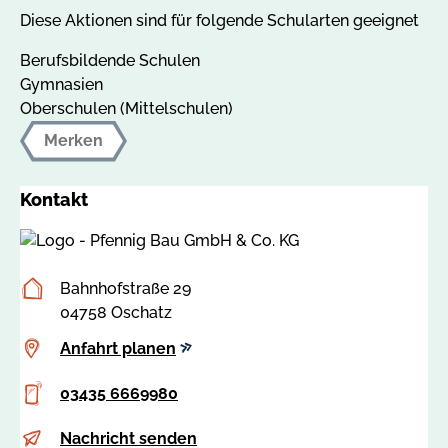
Diese Aktionen sind für folgende Schularten geeignet
Berufsbildende Schulen
Gymnasien
Oberschulen (Mittelschulen)
Merken
Kontakt
Postanschrift
Bahnhofstraße 29
04758 Oschatz
Anfahrt
Anfahrt planen
planen
Telefon
03435 6669980
E-
p
Nachricht senden