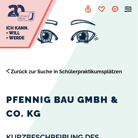
zur
zum
Navigation
Inhalt
Leichte
Merkzettel
Account
Sprache
J
ICH KANN.
+ WILL
+ WERDE
U
L
E
Zurück zur Suche in Schülerpraktikumsplätzen
PFENNIG BAU GMBH &
CO. KG
KURZBESCHREIBUNG DES