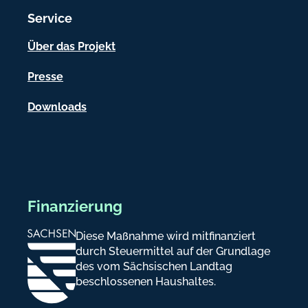
i
Service
o
n
Über das Projekt
e
Presse
n
Downloads
Finanzierung
Diese Maßnahme wird mitfinanziert
durch Steuermittel auf der Grundlage
des vom Sächsischen Landtag
beschlossenen Haushaltes.