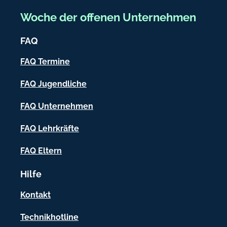
e
.
Woche der offenen Unternehmen
d
i
e
FAQ
c
h
FAQ Termine
-
FAQ Jugendliche
I
FAQ Unternehmen
n
f
FAQ Lehrkräfte
o
FAQ Eltern
r
Hilfe
m
a
Kontakt
t
Technikhotline