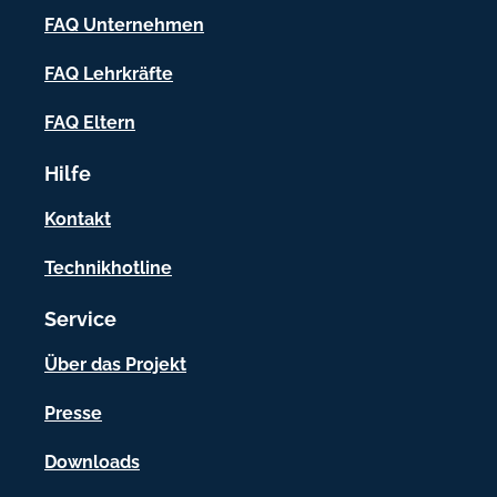
I
FAQ Unternehmen
n
f
FAQ Lehrkräfte
o
FAQ Eltern
r
Hilfe
m
a
Kontakt
t
Technikhotline
i
Service
o
n
Über das Projekt
e
Presse
n
Downloads