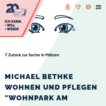
zur
zum
Navigation
Inhalt
Leichte
Merkzettel
Account
Sprache
J
ICH KANN.
+ WILL
+ WERDE
U
L
E
Zurück zur Suche in Plätzen
MICHAEL BETHKE
WOHNEN UND PFLEGEN
"WOHNPARK AM