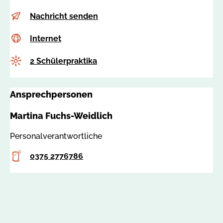
E-
i
Nachricht senden
Mail
n
Internet
c
Internet
f
s
o
Anzahl
2 Schülerpraktika
s
@
a
i
:
f
Ansprechpersonen
6
z
2
w
Martina Fuchs-Weidlich
0
.
6
d
Personalverantwortliche
6
e
Telefon
0375 2776786