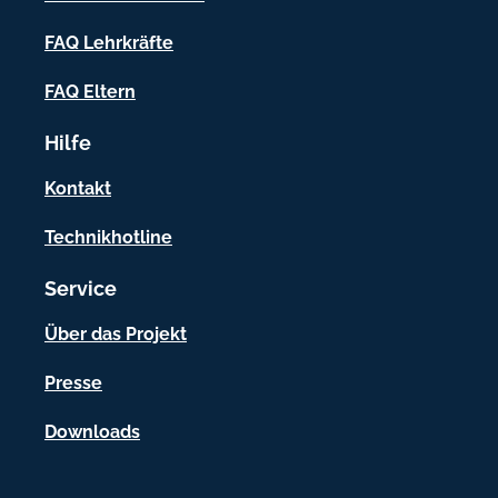
n
f
FAQ Lehrkräfte
o
FAQ Eltern
r
Hilfe
m
a
Kontakt
t
Technikhotline
i
Service
o
n
Über das Projekt
e
Presse
n
Downloads