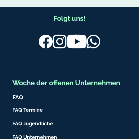
F
Folgt uns!
u
ß
Facebook
Instagram
Youtube
Whatsapp
b
e
r
e
Woche der offenen Unternehmen
i
FAQ
c
h
FAQ Termine
-
FAQ Jugendliche
I
FAQ Unternehmen