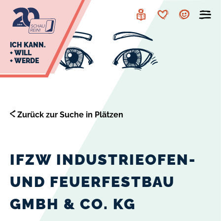
zur
zum
Navigation
Inhalt
Leichte
Merkzettel
Account
Sprache
J
ICH KANN.
+ WILL
+ WERDE
U
L
E
Zurück zur Suche in Plätzen
IFZW INDUSTRIEOFEN-
UND FEUERFESTBAU
GMBH & CO. KG