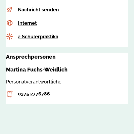
E-
i
Nachricht senden
Mail
n
Internet
c
Internet
f
s
o
Anzahl
2 Schülerpraktika
s
@
a
i
:
f
Ansprechpersonen
6
z
2
w
Martina Fuchs-Weidlich
0
.
6
d
Personalverantwortliche
6
e
Telefon
0375 2776786