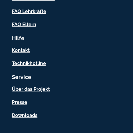
n
f
FAQ Lehrkräfte
o
FAQ Eltern
r
Hilfe
m
a
Kontakt
t
Technikhotline
i
Service
o
n
Über das Projekt
e
Presse
n
Downloads