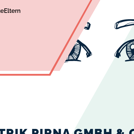
te
Eltern
TRIK PIRNA GMBH & 