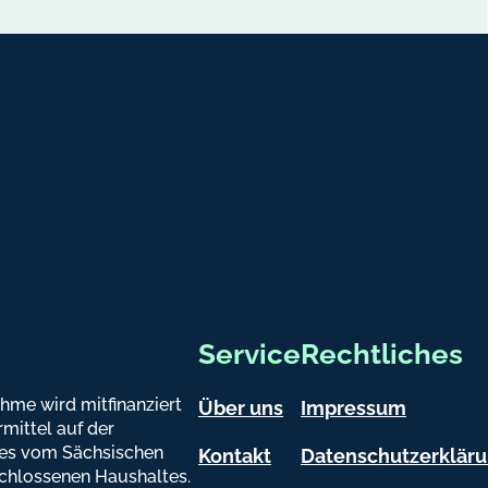
e
p
z
.
d
atsapp
e
Service
Rechtliches
hme wird mitfinanziert
Über uns
Impressum
mittel auf der
es vom Sächsischen
Kontakt
Datenschutzerklär
chlossenen Haushaltes.