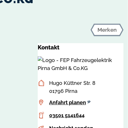
Merken
Kontakt
Postanschrift
Hugo Küttner Str. 8
01796 Pirna
Anfahrt
Anfahrt planen
planen
Telefon
03501 5141644
E-
a