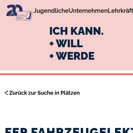
zur
zum
Jugendliche
Unternehmen
Lehrkräf
Navigation
Inhalt
ICH KANN.
+ WILL
+ WERDE
Zurück zur Suche in Plätzen
FEP FAHRZEUGELEK