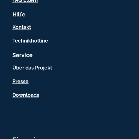
FAQ Eltern
r
Hilfe
m
a
Kontakt
t
Technikhotline
i
Service
o
n
Über das Projekt
e
Presse
n
Downloads