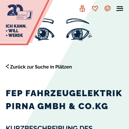
zur
zum
Navigation
Inhalt
Leichte
Merkzettel
Account
Sprache
J
ICH KANN.
+ WILL
+ WERDE
U
L
E
Zurück zur Suche in Plätzen
FEP FAHRZEUGELEKTRIK
PIRNA GMBH & CO.KG
KURZBESCHREIBUNG DES