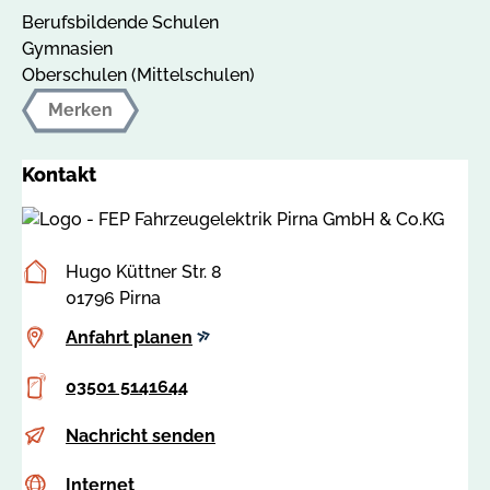
Berufsbildende Schulen
Gymnasien
Oberschulen (Mittelschulen)
Merken
Kontakt
Postanschrift
Hugo Küttner Str. 8
01796 Pirna
Anfahrt
Anfahrt planen
planen
Telefon
03501 5141644
E-
a
Nachricht senden
Mail
n
Internet
c
Internet
t