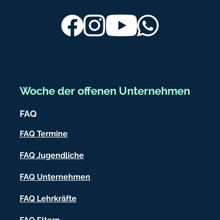
d
u
e
ß
Facebook
Instagram
Youtube
Whatsapp
b
e
r
e
Woche der offenen Unternehmen
i
FAQ
c
h
FAQ Termine
-
FAQ Jugendliche
I
FAQ Unternehmen
n
f
FAQ Lehrkräfte
o