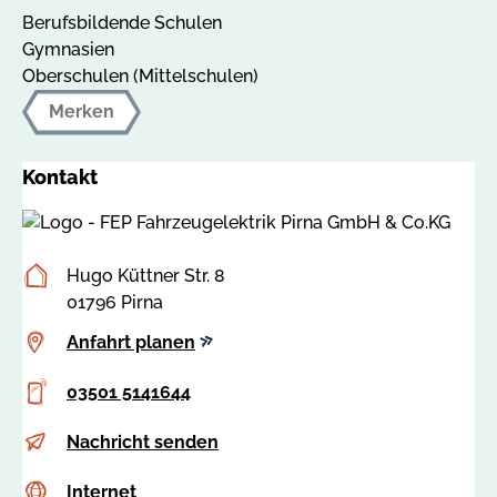
Berufsbildende Schulen
Gymnasien
Oberschulen (Mittelschulen)
Merken
Kontakt
Postanschrift
Hugo Küttner Str. 8
01796 Pirna
Anfahrt
Anfahrt planen
planen
Telefon
03501 5141644
E-
a
Nachricht senden
Mail
n
Internet
c
Internet
t