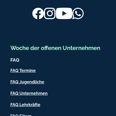
d
u
e
ß
Facebook
Instagram
Youtube
Whatsapp
b
e
r
e
Woche der offenen Unternehmen
i
FAQ
c
h
FAQ Termine
-
FAQ Jugendliche
I
FAQ Unternehmen
n
f
FAQ Lehrkräfte
o