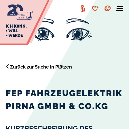
zur
zum
Navigation
Inhalt
Leichte
Merkzettel
Account
Sprache
J
ICH KANN.
+ WILL
+ WERDE
U
L
E
Zurück zur Suche in Plätzen
FEP FAHRZEUGELEKTRIK
PIRNA GMBH & CO.KG
KURZBESCHREIBUNG DES