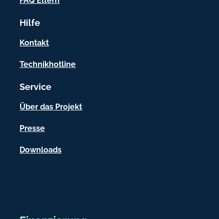
FAQ Eltern
r
Hilfe
m
a
Kontakt
t
Technikhotline
i
Service
o
n
Über das Projekt
e
Presse
n
Downloads