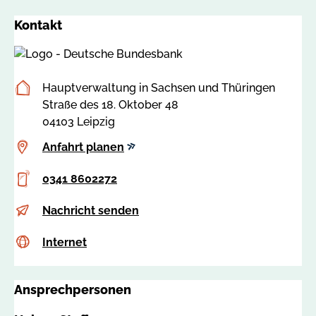
Kontakt
Postanschrift
Hauptverwaltung in Sachsen und Thüringen
Straße des 18. Oktober 48
04103 Leipzig
Anfahrt
Anfahrt planen
planen
Telefon
0341 8602272
E-
a
Nachricht senden
Mail
u
Internet
c
Internet
s
s
b
s
i
Ansprechpersonen
a
l
:
d