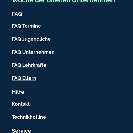
a
i
n
FAQ
k
c
.
h
FAQ Termine
d
-
e
FAQ Jugendliche
I
FAQ Unternehmen
n
f
FAQ Lehrkräfte
o
FAQ Eltern
r
Hilfe
m
a
Kontakt
t
Technikhotline
i
Service