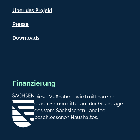
o
n
Über das Projekt
e
Presse
n
Downloads
Finanzierung
Diese Maßnahme wird mitfinanziert
durch Steuermittel auf der Grundlage
des vom Sächsischen Landtag
beschlossenen Haushaltes.