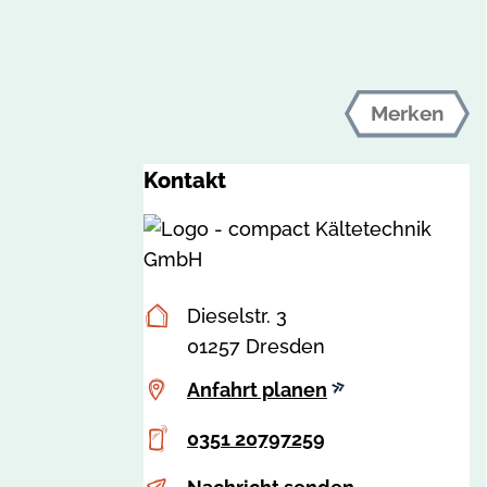
Merken
Kontakt
Postanschrift
Dieselstr. 3
01257 Dresden
Anfahrt
Anfahrt planen
planen
Telefon
0351 20797259
E-
s