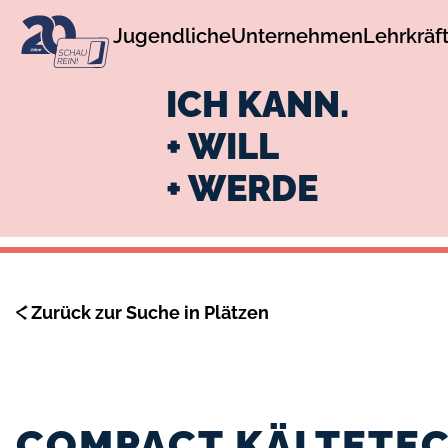
zur
zum
Jugendliche
Unternehmen
Lehrkräf
Navigation
Inhalt
ICH KANN.
+ WILL
+ WERDE
Zurück zur Suche in Plätzen
COMPACT KÄLTETE