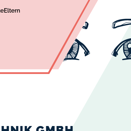
te
Eltern
CHNIK GMBH