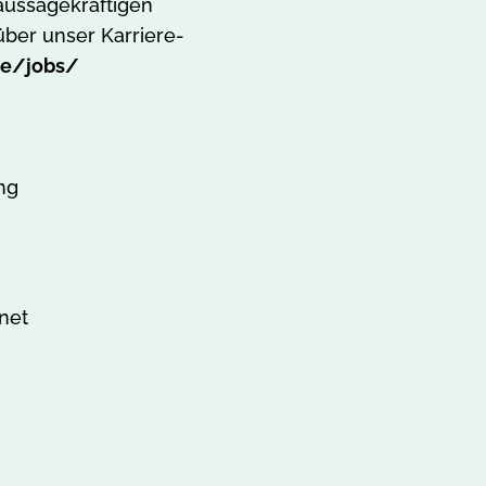
aussagekräftigen
über unser Karriere-
de/jobs/
ng
net