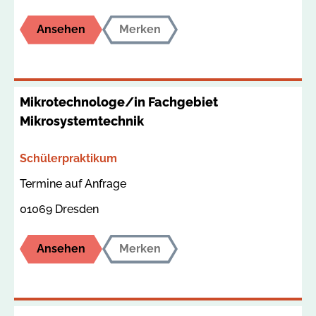
Ansehen
Merken
Mikrotechnologe/in Fachgebiet
Mikrosystemtechnik
Bereich
Schülerpraktikum
Termin
Ort
Termine auf Anfrage
01069 Dresden
Ansehen
Merken