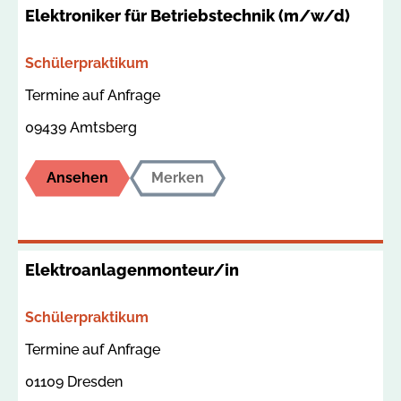
Elektroniker für Betriebstechnik (m/w/d)
Bereich
Schülerpraktikum
Termin
Ort
Termine auf Anfrage
09439 Amtsberg
Ansehen
Merken
Elektroanlagenmonteur/in
Bereich
Schülerpraktikum
Termin
Ort
Termine auf Anfrage
01109 Dresden