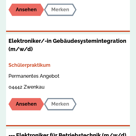
Ansehen
Merken
Elektroniker/-in Gebäudesystemintegration
(m/w/d)
Bereich
Schülerpraktikum
Termin
Ort
Permanentes Angebot
04442 Zwenkau
Ansehen
Merken
--- Elektroniker für Betriebstechnik (m/w/d)