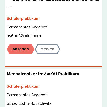
---
Bereich
Schülerpraktikum
Termin
Ort
Permanentes Angebot
09600 Weißenborn
Ansehen
Merken
Mechatroniker (m/w/d) Praktikum
Bereich
Schülerpraktikum
Termin
Ort
Permanentes Angebot
01920 Elstra-Rauschwitz