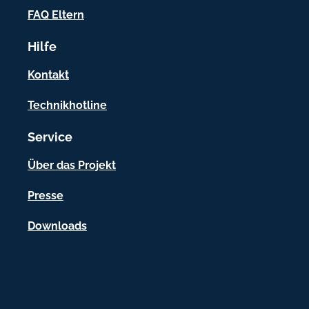
o
FAQ Eltern
r
Hilfe
m
a
Kontakt
t
Technikhotline
i
Service
o
n
Über das Projekt
e
Presse
n
Downloads