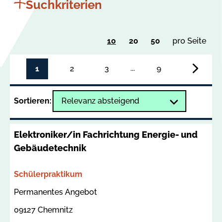
Suchkriterien
Ergebnisse
Ergebnisse
Ergebnisse
10
20
50
pro Seite
Su
pro
pro
pro
Seite
Seite
Seite
zur
...
1
2
3
9
anzeigen
anzeigen
anzeigen
letzten
zur
Seite
nächs
Sortieren:
blättern
Seite
blätte
Elektroniker/in Fachrichtung Energie- und
Gebäudetechnik
Bereich
Schülerpraktikum
Termin
Ort
Permanentes Angebot
09127 Chemnitz