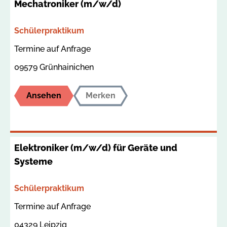
Mechatroniker (m/w/d)
Bereich
Schülerpraktikum
Termin
Ort
Termine auf Anfrage
09579 Grünhainichen
Ansehen
Merken
Elektroniker (m/w/d) für Geräte und
Systeme
Bereich
Schülerpraktikum
Termin
Ort
Termine auf Anfrage
04329 Leipzig