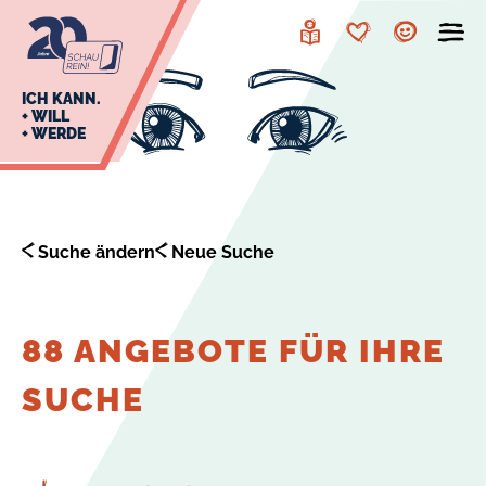
zur
zum
Navigation
Inhalt
Leichte
Merkzettel
Account
Sprache
J
ICH KANN.
+ WILL
+ WERDE
U
L
E
Suche ändern
Neue Suche
88 ANGEBOTE FÜR IHRE
SUCHE