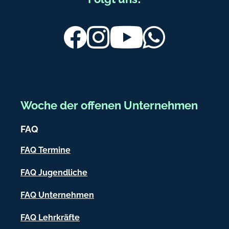
u
ß
Facebook
Instagram
Youtube
Whatsapp
b
e
r
e
Woche der offenen Unternehmen
i
FAQ
c
h
FAQ Termine
-
FAQ Jugendliche
I
FAQ Unternehmen
n
f
FAQ Lehrkräfte