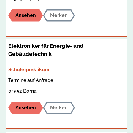
Ansehen
Merken
Elektroniker für Energie- und
Gebäudetechnik
Bereich
Schülerpraktikum
Termin
Ort
Termine auf Anfrage
04552 Borna
Ansehen
Merken