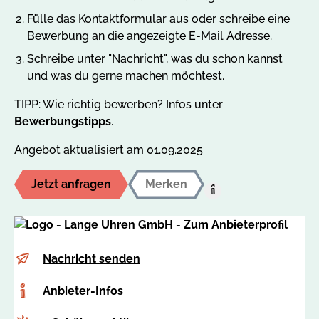
Fülle das Kontaktformular aus oder schreibe eine
Bewerbung an die angezeigte E-Mail Adresse.
Schreibe unter "Nachricht", was du schon kannst
und was du gerne machen möchtest.
TIPP: Wie richtig bewerben? Infos unter
Bewerbungstipps
.
Angebot aktualisiert am 01.09.2025
Jetzt anfragen
Merken
Hilfe:
Auf
den
MerkzettelUm
E-
b
Nachricht senden
dieses
Mail
e
Angebot
Anbieter-
Anbieter-Infos
r
auf
Infos
t
Ihren