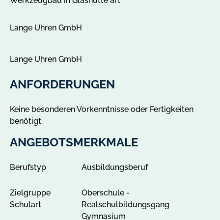
Werkzeugbau in Glashütte an.
e
i
Lange Uhren GmbH
n
G
l
Lange Uhren GmbH
a
s
ANFORDERUNGEN
h
ü
Keine besonderen Vorkenntnisse oder Fertigkeiten
t
benötigt.
t
e
ANGEBOTSMERKMALE
a
n
Berufstyp
Ausbildungsberuf
z
e
Zielgruppe
Oberschule -
i
Schulart
Realschulbildungsgang
g
Gymnasium
e