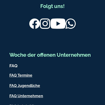
.
F
Folgt uns!
c
u
o
m
ß
Facebook
Instagram
Youtube
Whatsapp
b
e
r
e
Woche der offenen Unternehmen
i
FAQ
c
h
FAQ Termine
-
FAQ Jugendliche
I
FAQ Unternehmen
n