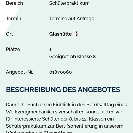
Bereich
Schülerpraktikum
Termin
Termine auf Anfrage
Ort
Glashütte
O
r
Plätze
1
t
Geeignet ab Klasse 8
A
l
l
Angebot-Nr.
01870060
e
A
BESCHREIBUNG DES ANGEBOTES
n
g
Damit Ihr Euch einen Einblick in den Berufsalltag eines
e
Werkzeugmechanikers verschaffen könnt, bieten wir
b
für interessierte Schüler der 8. bis 12. Klassen ein
o
Schülerpraktikum zur Berufsorientierung in unserem
t