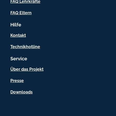
f
FAQ Lehrkräfte
o
FAQ Eltern
r
Hilfe
m
a
Kontakt
t
Technikhotline
i
Service
o
n
Über das Projekt
e
Presse
n
Downloads