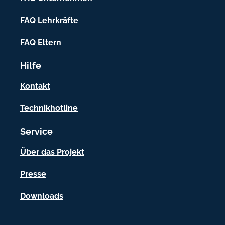
n
f
FAQ Lehrkräfte
o
FAQ Eltern
r
Hilfe
m
a
Kontakt
t
Technikhotline
i
Service
o
n
Über das Projekt
e
Presse
n
Downloads