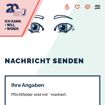
zur
zum
Navigation
Inhalt
Leichte
Merkzettel
Account
Sprache
J
ICH KANN.
+ WILL
+ WERDE
U
L
E
NACHRICHT SENDEN
Ihre Angaben
Pflichtfelder sind mit * markiert.