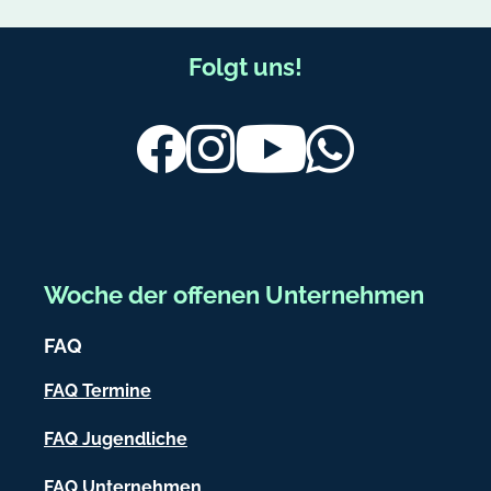
F
Folgt uns!
u
ß
Facebook
Instagram
Youtube
Whatsapp
b
e
r
e
Woche der offenen Unternehmen
i
FAQ
c
h
FAQ Termine
-
FAQ Jugendliche
I
FAQ Unternehmen