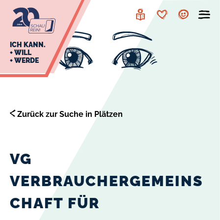
zur
zum
Navigation
Inhalt
Leichte
Merkzettel
Account
Sprache
J
ICH KANN.
+ WILL
+ WERDE
U
L
E
Zurück zur Suche in Plätzen
VG
VERBRAUCHERGEMEINS
CHAFT FÜR