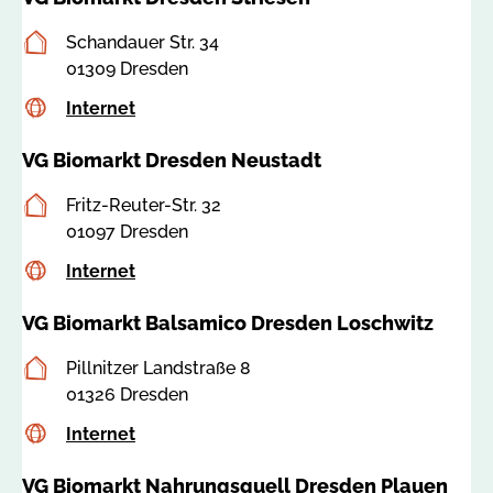
a
Postanschrift
Schandauer Str. 34
:
01309 Dresden
8
5
Internet
c
Internet
1
s
0
VG Biomarkt Dresden Neustadt
s
5
a
Postanschrift
Fritz-Reuter-Str. 32
:
01097 Dresden
8
5
Internet
c
Internet
1
s
0
VG Biomarkt Balsamico Dresden Loschwitz
s
6
a
Postanschrift
Pillnitzer Landstraße 8
:
01326 Dresden
8
5
Internet
c
Internet
1
s
0
VG Biomarkt Nahrungsquell Dresden Plauen
s