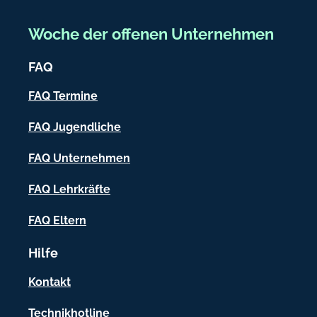
r
e
Woche der offenen Unternehmen
i
FAQ
c
h
FAQ Termine
-
FAQ Jugendliche
I
FAQ Unternehmen
n
f
FAQ Lehrkräfte
o
FAQ Eltern
r
Hilfe
m
a
Kontakt
t
Technikhotline