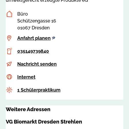
Postanschrift
Büro
Schützengasse 16
01067 Dresden
Anfahrt
Anfahrt planen
planen
Telefon
035149739840
E-
b
Nachricht senden
Mail
e
Internet
c
Internet
w
s
e
Anzahl
1 Schülerpraktikum
s
r
a
b
:
u
Weitere Adressen
8
n
5
g
VG Biomarkt Dresden Strehlen
0
e