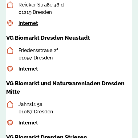
8
n
Postanschrift
Reicker Straße 38 d
1
@
01219 Dresden
v
Internet
c
Internet
g
s
-
VG Biomarkt Dresden Neustadt
s
d
a
r
Postanschrift
Friedensstraße 2f
:
e
01097 Dresden
8
s
5
Internet
c
Internet
d
0
s
e
9
VG Biomarkt und Naturwarenladen Dresden
s
n
1
a
Mitte
.
:
d
Postanschrift
Jahnstr. 5a
8
e
01067 Dresden
5
1
Internet
c
Internet
0
s
4
VG Biomarkt Dresden Striesen
s