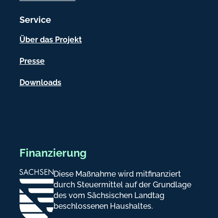
i
Service
o
n
Über das Projekt
e
Presse
n
Downloads
Finanzierung
Diese Maßnahme wird mitfinanziert
durch Steuermittel auf der Grundlage
des vom Sächsischen Landtag
beschlossenen Haushaltes.