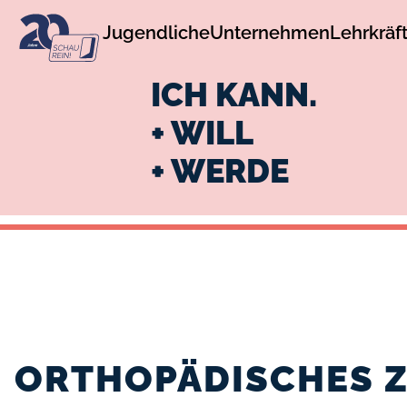
zur
zum
Jugendliche
Unternehmen
Lehrkräf
Navigation
Inhalt
ICH KANN.
+ WILL
+ WERDE
ORTHOPÄDISCHES 