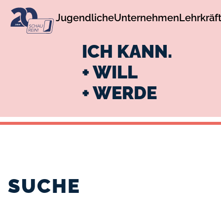
zur
zum
Jugendliche
Unternehmen
Lehrkräf
Navigation
Inhalt
ICH KANN.
+ WILL
+ WERDE
SUCHE