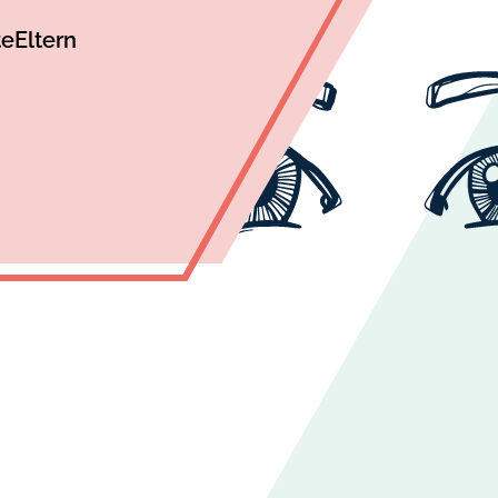
te
Eltern