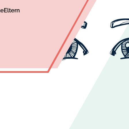
te
Eltern