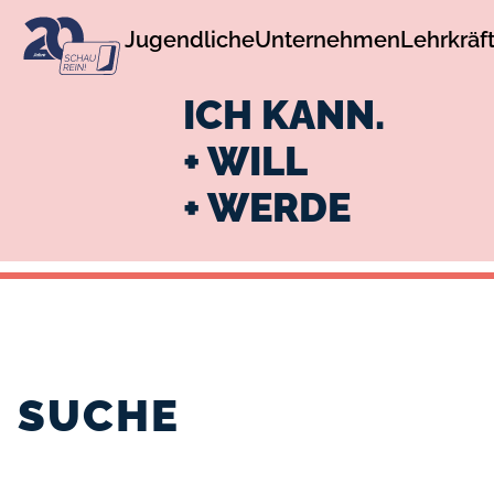
zur
zum
Jugendliche
Unternehmen
Lehrkräf
Navigation
Inhalt
ICH KANN.
+ WILL
+ WERDE
SUCHE